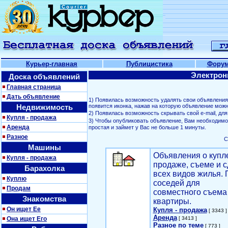
Курьер-главная
Публицистика
Фору
Электрон
Доска объявлений
Главная страница
Дать объявление
1) Появилась возможность удалять свои объявлени
Недвижимость
появится иконка, нажав на которую объявление можн
2) Появилась возможность скрывать свой е-mail, д
Купля - продажа
3) Чтобы опубликовать объявление, Вам необходим
Аренда
простая и займет у Вас не больше 1 минуты.
Разное
С
Машины
Объявления о купл
Купля - продажа
продаже, съеме и с
Барахолка
всех видов жилья. 
Куплю
соседей для
Продам
совместного съема
Знакомства
квартиры.
Он ищет Ее
Купля - продажа
[ 3343 ]
Аренда
Она ищет Его
[ 3413 ]
Разное по теме
[ 773 ]