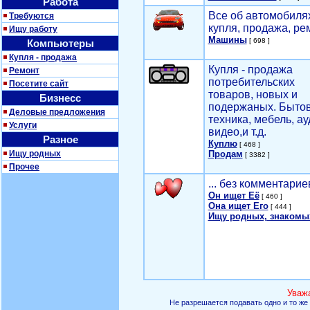
Работа
Все об автомобилях
Требуются
купля, продажа, ре
Ищу работу
Машины
[ 698 ]
Компьютеры
Купля - продажа
Купля - продажа
Ремонт
потребительских
Посетите сайт
товаров, новых и
Бизнесс
подержаных. Быто
Деловые предложения
техника, мебель, ау
Услуги
видео,и т.д.
Разное
Куплю
[ 468 ]
Ищу родных
Продам
[ 3382 ]
Прочее
... без комментарие
Он ищет Её
[ 460 ]
Она ищет Его
[ 444 ]
Ищу родных, знакомы
Уваж
Не разрешается подавать одно и то же