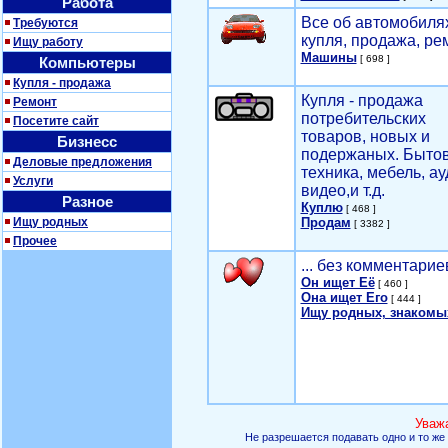
Работа
Все об автомобилях
Требуются
купля, продажа, ре
Ищу работу
Машины
[ 698 ]
Компьютеры
Купля - продажа
Купля - продажа
Ремонт
потребительских
Посетите сайт
товаров, новых и
Бизнесс
подержаных. Быто
Деловые предложения
техника, мебель, ау
Услуги
видео,и т.д.
Разное
Куплю
[ 468 ]
Ищу родных
Продам
[ 3382 ]
Прочее
... без комментарие
Он ищет Её
[ 460 ]
Она ищет Его
[ 444 ]
Ищу родных, знакомы
Уваж
Не разрешается подавать одно и то же