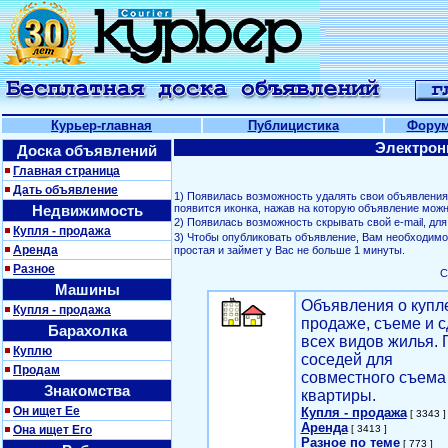
Курьер-главная
Публицистика
Фору
Электрон
Доска объявлений
Главная страница
Дать объявление
1) Появилась возможность удалять свои объявлени
Недвижимость
появится иконка, нажав на которую объявление можн
2) Появилась возможность скрывать свой е-mail, д
Купля - продажа
3) Чтобы опубликовать объявление, Вам необходим
Аренда
простая и займет у Вас не больше 1 минуты.
Разное
С
Машины
Объявления о купл
Купля - продажа
продаже, съеме и с
Барахолка
всех видов жилья. 
Куплю
соседей для
Продам
совместного съема
Знакомства
квартиры.
Он ищет Ее
Купля - продажа
[ 3343 ]
Аренда
Она ищет Его
[ 3413 ]
Разное по теме
[ 773 ]