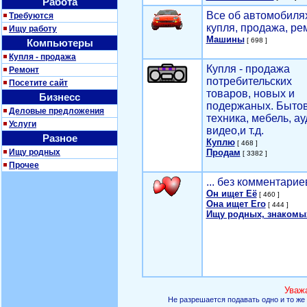
Работа
Все об автомобилях
Требуются
купля, продажа, ре
Ищу работу
Машины
[ 698 ]
Компьютеры
Купля - продажа
Купля - продажа
Ремонт
потребительских
Посетите сайт
товаров, новых и
Бизнесс
подержаных. Быто
Деловые предложения
техника, мебель, ау
Услуги
видео,и т.д.
Разное
Куплю
[ 468 ]
Ищу родных
Продам
[ 3382 ]
Прочее
... без комментарие
Он ищет Её
[ 460 ]
Она ищет Его
[ 444 ]
Ищу родных, знакомы
Уваж
Не разрешается подавать одно и то же