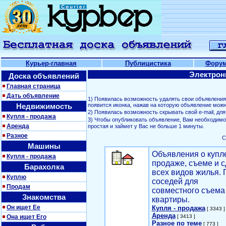
Курьер-главная
Публицистика
Фору
Электрон
Доска объявлений
Главная страница
Дать объявление
1) Появилась возможность удалять свои объявлени
Недвижимость
появится иконка, нажав на которую объявление можн
2) Появилась возможность скрывать свой е-mail, д
Купля - продажа
3) Чтобы опубликовать объявление, Вам необходим
Аренда
простая и займет у Вас не больше 1 минуты.
Разное
С
Машины
Объявления о купл
Купля - продажа
продаже, съеме и с
Барахолка
всех видов жилья. 
Куплю
соседей для
Продам
совместного съема
Знакомства
квартиры.
Он ищет Ее
Купля - продажа
[ 3343 ]
Аренда
Она ищет Его
[ 3413 ]
Разное по теме
[ 773 ]