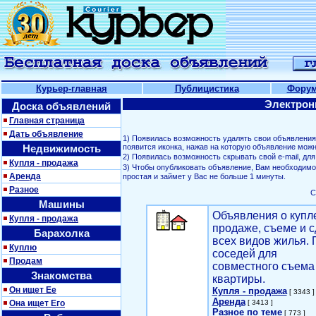
Курьер-главная
Публицистика
Фору
Электрон
Доска объявлений
Главная страница
Дать объявление
1) Появилась возможность удалять свои объявлени
Недвижимость
появится иконка, нажав на которую объявление можн
2) Появилась возможность скрывать свой е-mail, д
Купля - продажа
3) Чтобы опубликовать объявление, Вам необходим
Аренда
простая и займет у Вас не больше 1 минуты.
Разное
С
Машины
Объявления о купл
Купля - продажа
продаже, съеме и с
Барахолка
всех видов жилья. 
Куплю
соседей для
Продам
совместного съема
Знакомства
квартиры.
Он ищет Ее
Купля - продажа
[ 3343 ]
Аренда
Она ищет Его
[ 3413 ]
Разное по теме
[ 773 ]