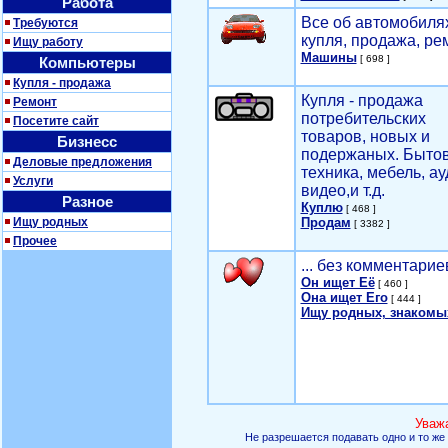
Работа
Все об автомобилях
Требуются
купля, продажа, ре
Ищу работу
Машины
[ 698 ]
Компьютеры
Купля - продажа
Купля - продажа
Ремонт
потребительских
Посетите сайт
товаров, новых и
Бизнесс
подержаных. Быто
Деловые предложения
техника, мебель, ау
Услуги
видео,и т.д.
Разное
Куплю
[ 468 ]
Ищу родных
Продам
[ 3382 ]
Прочее
... без комментарие
Он ищет Её
[ 460 ]
Она ищет Его
[ 444 ]
Ищу родных, знакомы
Уваж
Не разрешается подавать одно и то же