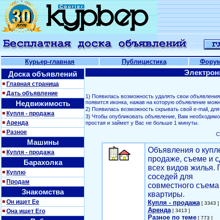
Курьер-главная
Публицистика
Фору
Электрон
Доска объявлений
Главная страница
Дать объявление
1) Появилась возможность удалять свои объявлени
Недвижимость
появится иконка, нажав на которую объявление можн
2) Появилась возможность скрывать свой е-mail, д
Купля - продажа
3) Чтобы опубликовать объявление, Вам необходим
Аренда
простая и займет у Вас не больше 1 минуты.
Разное
С
Машины
Объявления о купл
Купля - продажа
продаже, съеме и с
Барахолка
всех видов жилья. 
Куплю
соседей для
Продам
совместного съема
Знакомства
квартиры.
Он ищет Ее
Купля - продажа
[ 3343 ]
Аренда
Она ищет Его
[ 3413 ]
Разное по теме
[ 773 ]