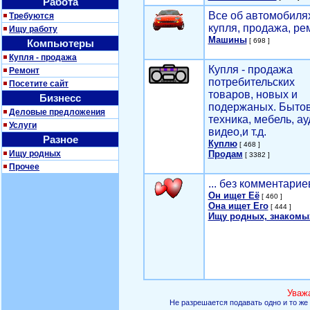
Работа
Все об автомобилях
Требуются
купля, продажа, ре
Ищу работу
Машины
[ 698 ]
Компьютеры
Купля - продажа
Купля - продажа
Ремонт
потребительских
Посетите сайт
товаров, новых и
Бизнесс
подержаных. Быто
Деловые предложения
техника, мебель, ау
Услуги
видео,и т.д.
Разное
Куплю
[ 468 ]
Ищу родных
Продам
[ 3382 ]
Прочее
... без комментарие
Он ищет Её
[ 460 ]
Она ищет Его
[ 444 ]
Ищу родных, знакомы
Уваж
Не разрешается подавать одно и то же