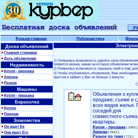
Курьер-главная
Публицистика
Фору
Электрон
Доска объявлений
Главная страница
Дать объявление
1) Появилась возможность удалять свои объявлени
Недвижимость
появится иконка, нажав на которую объявление можн
2) Появилась возможность скрывать свой е-mail, д
Купля - продажа
3) Чтобы опубликовать объявление, Вам необходим
Аренда
простая и займет у Вас не больше 1 минуты.
Разное
С
Машины
Объявления о купл
Купля - продажа
продаже, съеме и с
Барахолка
всех видов жилья. 
Куплю
соседей для
Продам
совместного съема
Знакомства
квартиры.
Он ищет Ее
Купля - продажа
[ 3343 ]
Аренда
Она ищет Его
[ 3413 ]
Разное по теме
[ 773 ]