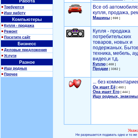
Работа
Все об автомобилях
Требуются
купля, продажа, ре
Ищу работу
Машины
[ 698 ]
Компьютеры
Купля - продажа
Купля - продажа
Ремонт
потребительских
Посетите сайт
товаров, новых и
Бизнесс
подержаных. Быто
Деловые предложения
техника, мебель, ау
Услуги
видео,и т.д.
Разное
Куплю
[ 468 ]
Ищу родных
Продам
[ 3382 ]
Прочее
... без комментарие
Он ищет Её
[ 460 ]
Она ищет Его
[ 444 ]
Ищу родных, знакомы
Уваж
Не разрешается подавать одно и то же