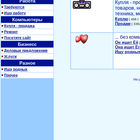
Работа
Купля - п
Требуются
товаров, 
Ищу работу
техника, м
Куплю
Компьютеры
[ 468 ]
Продам
[ 3382
Купля - продажа
Ремонт
... без ко
Посетите сайт
Он ищет Её
[
Бизнесс
Она ищет Ег
Деловые предложения
Ищу родных
Услуги
Разное
Ищу родных
Прочее
Не 