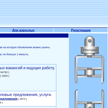
Для взрослых
Регистрация
ав на которую объявление можно уалить.
ас не больше 1 минуты.
ых вакансий и ищущих работу.
 64792 ]
[ 1833 ]
еловые предложения, услуги.
редложения
[ 3675 ]
6 ]