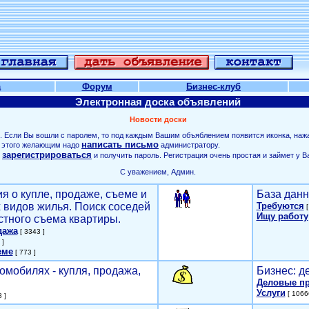
а
Форум
Бизнес-клуб
Электронная доска объявлений
Новости доски
. Если Вы вошли с паролем, то под каждым Вашим объяблением появится иконка, наж
написать письмо
ля этого желающим надо
администратору.
зарегистрироваться
о
и получить пароль. Регистрация очень простая и займет у В
С уважением, Админ.
я о купле, продаже, съеме и
База данн
х видов жилья. Поиск соседей
Требуются
[
Ищу работу
стного съема квартиры.
дажа
[ 3343 ]
 ]
еме
[ 773 ]
омобилях - купля, продажа,
Бизнес: д
Деловые п
Услуги
[ 1066
 ]