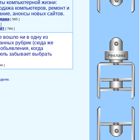
ты компьютерной жизни:
родажа компьютеров, ремонт и
ние, анонсы новых сайтов.
одажа
[ 585 ]
]
йт
[ 784 ]
е вошло ни в одну из
анных рубрик (сюда же
объявления, когда
ель забывает выбрать
4 ]
еделю.