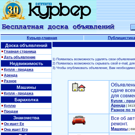
Курьер-главная
Публицистик
Доска объявлений
Главная страница
Дать объявление
1) Появилась возможность удалять свои объявления
Недвижимость
2) Появилась возможность скрывать свой е-mail, д
3) Чтобы опубликовать объявление, Вам необходим
Купля - продажа
Аренда
Разное
Объявлени
Машины
сдаче все
Купля - продажа
для совме
Барахолка
Купля - про
Аренда
Куплю
[ 3413
Разное по т
Продам
Знакомства
Все об авт
ремонт.
Он ищет Ее
Машины
Она ищет Его
[ 698