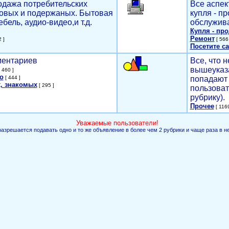
родажа потребительских
Все аспек
новых и подержаных. Бытовая
купля - п
ебель, аудио-видео,и т.д.
обслужива
Купля - пр
Ремонт
 ]
[ 566 
Посетите са
мментариев
Все, что н
вышеуказ
 460 ]
о
[ 444 ]
попадают 
, знакомых
[ 295 ]
пользоват
рубрику).
Прочее
[ 1169
Уважаемые пользователи!
разрешается подавать одно и то же объявление в более чем 2 рубрики и чаще раза в н