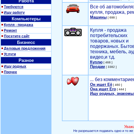
Работа
Все об автомобилях
Требуются
купля, продажа, ре
Ищу работу
Машины
[ 698 ]
Компьютеры
Купля - продажа
Купля - продажа
Ремонт
потребительских
Посетите сайт
товаров, новых и
Бизнесс
подержаных. Быто
Деловые предложения
техника, мебель, ау
Услуги
видео,и т.д.
Разное
Куплю
[ 468 ]
Ищу родных
Продам
[ 3382 ]
Прочее
... без комментарие
Он ищет Её
[ 460 ]
Она ищет Его
[ 444 ]
Ищу родных, знакомы
Уваж
Не разрешается подавать одно и то же