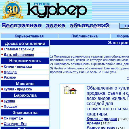
Курьер-главная
Публицистика
Фору
Электрон
Доска объявлений
Главная страница
Дать объявление
1) Появилась возможность удалять свои объявлени
Недвижимость
появится иконка, нажав на которую объявление можн
2) Появилась возможность скрывать свой е-mail, д
Купля - продажа
3) Чтобы опубликовать объявление, Вам необходим
Аренда
простая и займет у Вас не больше 1 минуты.
Разное
С
Машины
Объявления о купл
Купля - продажа
продаже, съеме и с
Барахолка
всех видов жилья. 
Куплю
соседей для
Продам
совместного съема
Знакомства
квартиры.
Он ищет Ее
Купля - продажа
[ 3343 ]
Аренда
Она ищет Его
[ 3413 ]
Разное по теме
[ 773 ]