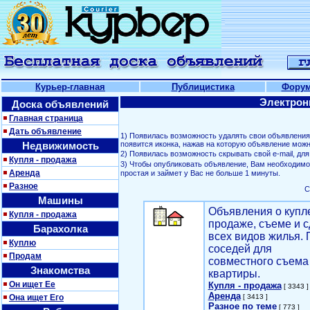
Курьер-главная
Публицистика
Фору
Электрон
Доска объявлений
Главная страница
Дать объявление
1) Появилась возможность удалять свои объявлени
Недвижимость
появится иконка, нажав на которую объявление можн
2) Появилась возможность скрывать свой е-mail, д
Купля - продажа
3) Чтобы опубликовать объявление, Вам необходим
Аренда
простая и займет у Вас не больше 1 минуты.
Разное
С
Машины
Объявления о купл
Купля - продажа
продаже, съеме и с
Барахолка
всех видов жилья. 
Куплю
соседей для
Продам
совместного съема
Знакомства
квартиры.
Он ищет Ее
Купля - продажа
[ 3343 ]
Аренда
Она ищет Его
[ 3413 ]
Разное по теме
[ 773 ]