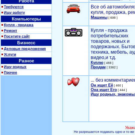
Работа
Все об автомобилях
Требуются
купля, продажа, ре
Ищу работу
Машины
[ 698 ]
Компьютеры
Купля - продажа
Купля - продажа
Ремонт
потребительских
Посетите сайт
товаров, новых и
Бизнесс
подержаных. Быто
Деловые предложения
техника, мебель, ау
Услуги
видео,и т.д.
Разное
Куплю
[ 468 ]
Ищу родных
Продам
[ 3382 ]
Прочее
... без комментарие
Он ищет Её
[ 460 ]
Она ищет Его
[ 444 ]
Ищу родных, знакомы
Уваж
Не разрешается подавать одно и то же