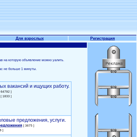
Для взрослых
Регистрация
ав на которую объявление можно уалить.
ас не больше 1 минуты.
ых вакансий и ищущих работу.
 64792 ]
[ 1833 ]
еловые предложения, услуги.
редложения
[ 3675 ]
6 ]