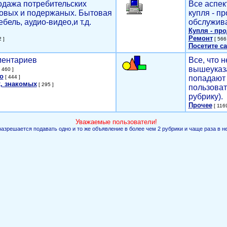
родажа потребительских
Все аспек
новых и подержаных. Бытовая
купля - п
ебель, аудио-видео,и т.д.
обслужива
Купля - пр
Ремонт
 ]
[ 566 
Посетите са
мментариев
Все, что н
вышеуказ
 460 ]
о
[ 444 ]
попадают 
, знакомых
[ 295 ]
пользоват
рубрику).
Прочее
[ 1169
Уважаемые пользователи!
разрешается подавать одно и то же объявление в более чем 2 рубрики и чаще раза в н