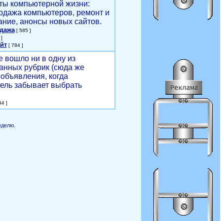
ты компьютерной жизни:
родажа компьютеров, ремонт и
ние, анонсы новых сайтов.
одажа
[ 585 ]
]
йт
[ 784 ]
е вошло ни в одну из
анных рубрик (сюда же
объявления, когда
ель забывает выбрать
4 ]
еделю.