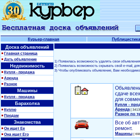
Курьер-главная
Публицистик
Доска объявлений
Главная страница
Дать объявление
1) Появилась возможность удалять свои объявления
Недвижимость
2) Появилась возможность скрывать свой е-mail, д
3) Чтобы опубликовать объявление, Вам необходим
Купля - продажа
Аренда
Разное
Объявлени
Машины
сдаче все
Купля - продажа
для совме
Барахолка
Купля - про
Аренда
Куплю
[ 3413
Разное по т
Продам
Знакомства
Все об авт
ремонт.
Он ищет Ее
Машины
Она ищет Его
[ 698