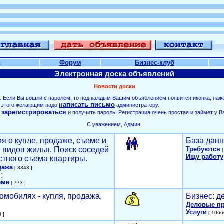
а
Форум
Бизнес-клуб
Электронная доска объявлений
Новости доски
. Если Вы вошли с паролем, то под каждым Вашим объяблением появится иконка, наж
написать письмо
ля этого желающим надо
администратору.
зарегистрироваться
о
и получить пароль. Регистрация очень простая и займет у В
С уважением, Админ.
я о купле, продаже, съеме и
База данн
х видов жилья. Поиск соседей
Требуются
[
Ищу работу
стного съема квартиры.
дажа
[ 3343 ]
 ]
еме
[ 773 ]
омобилях - купля, продажа,
Бизнес: д
Деловые п
Услуги
[ 1066
 ]