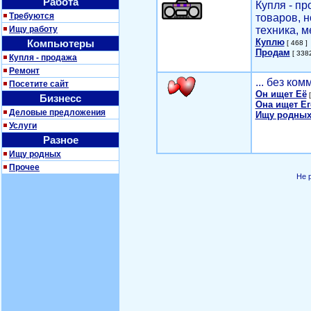
Работа
Купля - п
Требуются
товаров, 
Ищу работу
техника, м
Куплю
Компьютеры
[ 468 ]
Продам
[ 3382
Купля - продажа
Ремонт
... без ко
Посетите сайт
Он ищет Её
[
Бизнесс
Она ищет Ег
Деловые предложения
Ищу родных
Услуги
Разное
Ищу родных
Прочее
Не 