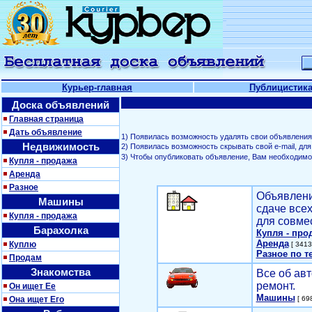
Курьер-главная
Публицистик
Доска объявлений
Главная страница
Дать объявление
1) Появилась возможность удалять свои объявления
Недвижимость
2) Появилась возможность скрывать свой е-mail, д
3) Чтобы опубликовать объявление, Вам необходим
Купля - продажа
Аренда
Разное
Объявлени
Машины
сдаче все
Купля - продажа
для совме
Барахолка
Купля - про
Аренда
Куплю
[ 3413
Разное по т
Продам
Знакомства
Все об авт
ремонт.
Он ищет Ее
Машины
Она ищет Его
[ 698