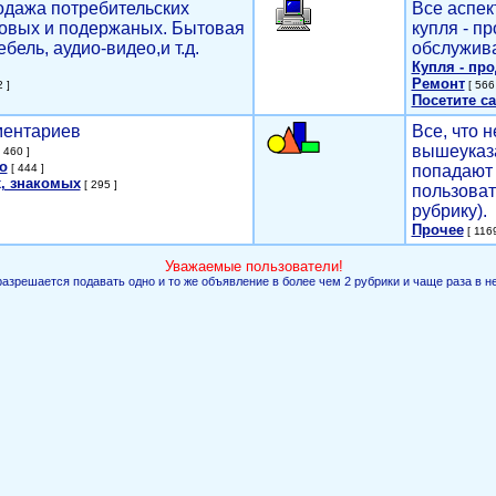
родажа потребительских
Все аспек
новых и подержаных. Бытовая
купля - п
ебель, аудио-видео,и т.д.
обслужива
Купля - пр
Ремонт
 ]
[ 566 
Посетите са
мментариев
Все, что н
вышеуказ
 460 ]
о
[ 444 ]
попадают 
, знакомых
[ 295 ]
пользоват
рубрику).
Прочее
[ 1169
Уважаемые пользователи!
разрешается подавать одно и то же объявление в более чем 2 рубрики и чаще раза в н