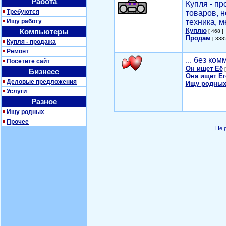
Работа
Купля - п
Требуются
товаров, 
Ищу работу
техника, м
Куплю
Компьютеры
[ 468 ]
Продам
[ 3382
Купля - продажа
Ремонт
... без ко
Посетите сайт
Он ищет Её
[
Бизнесс
Она ищет Ег
Деловые предложения
Ищу родных
Услуги
Разное
Ищу родных
Прочее
Не 