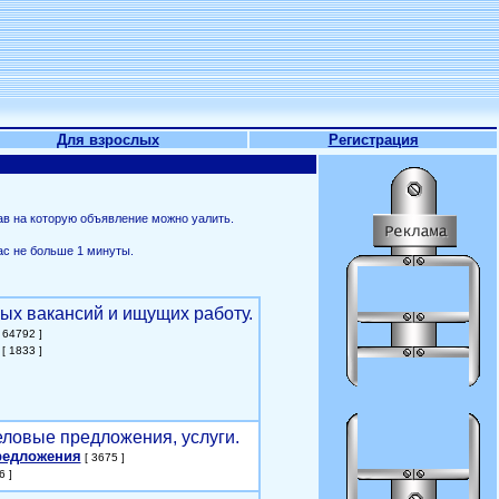
Для взрослых
Регистрация
ав на которую объявление можно уалить.
ас не больше 1 минуты.
ых вакансий и ищущих работу.
 64792 ]
[ 1833 ]
еловые предложения, услуги.
редложения
[ 3675 ]
6 ]