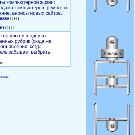
ты компьютерной жизни:
родажа компьютеров, ремонт и
ние, анонсы новых сайтов.
одажа
[ 585 ]
]
йт
[ 784 ]
е вошло ни в одну из
анных рубрик (сюда же
объявления, когда
ель забывает выбрать
4 ]
еделю.