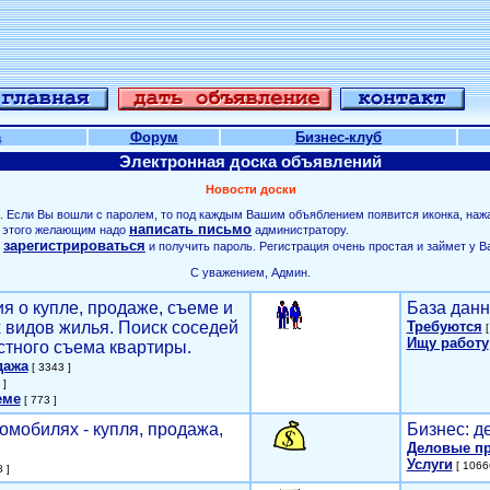
а
Форум
Бизнес-клуб
Электронная доска объявлений
Новости доски
. Если Вы вошли с паролем, то под каждым Вашим объяблением появится иконка, наж
написать письмо
ля этого желающим надо
администратору.
зарегистрироваться
о
и получить пароль. Регистрация очень простая и займет у В
С уважением, Админ.
я о купле, продаже, съеме и
База данн
х видов жилья. Поиск соседей
Требуются
[
Ищу работу
стного съема квартиры.
дажа
[ 3343 ]
 ]
еме
[ 773 ]
омобилях - купля, продажа,
Бизнес: д
Деловые п
Услуги
[ 1066
 ]