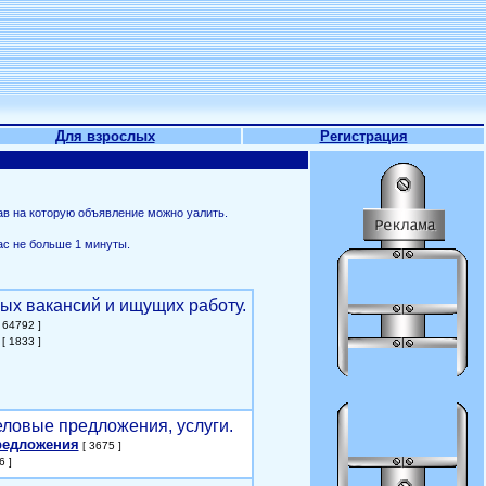
Для взрослых
Регистрация
ав на которую объявление можно уалить.
ас не больше 1 минуты.
ых вакансий и ищущих работу.
 64792 ]
[ 1833 ]
еловые предложения, услуги.
редложения
[ 3675 ]
6 ]