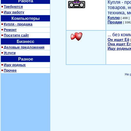
Работа
Купля - п
Требуются
товаров, 
Ищу работу
техника, м
Куплю
Компьютеры
[ 468 ]
Продам
[ 3382
Купля - продажа
Ремонт
... без ко
Посетите сайт
Он ищет Её
[
Бизнесс
Она ищет Ег
Деловые предложения
Ищу родных
Услуги
Разное
Ищу родных
Прочее
Не 