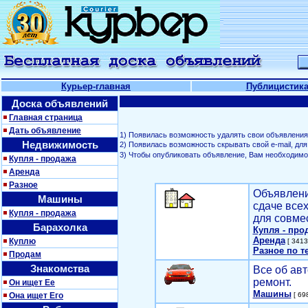
Курьер-главная
Публицистик
Доска объявлений
Главная страница
Дать объявление
1) Появилась возможность удалять свои объявления
Недвижимость
2) Появилась возможность скрывать свой е-mail, д
3) Чтобы опубликовать объявление, Вам необходим
Купля - продажа
Аренда
Разное
Объявлени
Машины
сдаче все
Купля - продажа
для совме
Барахолка
Купля - про
Аренда
Куплю
[ 3413
Разное по т
Продам
Знакомства
Все об авт
ремонт.
Он ищет Ее
Машины
Она ищет Его
[ 698