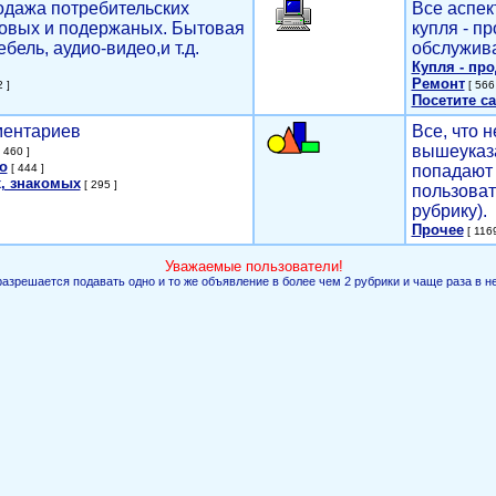
родажа потребительских
Все аспек
новых и подержаных. Бытовая
купля - п
ебель, аудио-видео,и т.д.
обслужива
Купля - пр
Ремонт
 ]
[ 566 
Посетите са
мментариев
Все, что н
вышеуказ
 460 ]
о
[ 444 ]
попадают 
, знакомых
[ 295 ]
пользоват
рубрику).
Прочее
[ 1169
Уважаемые пользователи!
разрешается подавать одно и то же объявление в более чем 2 рубрики и чаще раза в н