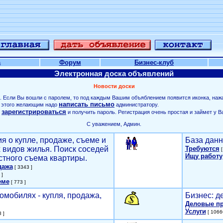
а
Форум
Бизнес-клуб
Электронная доска объявлений
Новости доски
. Если Вы вошли с паролем, то под каждым Вашим объяблением появится иконка, наж
написать письмо
ля этого желающим надо
администратору.
зарегистрироваться
о
и получить пароль. Регистрация очень простая и займет у В
С уважением, Админ.
я о купле, продаже, съеме и
База данн
х видов жилья. Поиск соседей
Требуются
[
Ищу работу
стного съема квартиры.
дажа
[ 3343 ]
 ]
еме
[ 773 ]
омобилях - купля, продажа,
Бизнес: д
Деловые п
Услуги
[ 1066
 ]