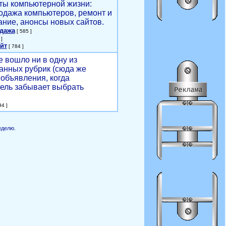
ты компьютерной жизни:
родажа компьютеров, ремонт и
ние, анонсы новых сайтов.
одажа
[ 585 ]
]
йт
[ 784 ]
е вошло ни в одну из
анных рубрик (сюда же
объявления, когда
ель забывает выбрать
4 ]
еделю.