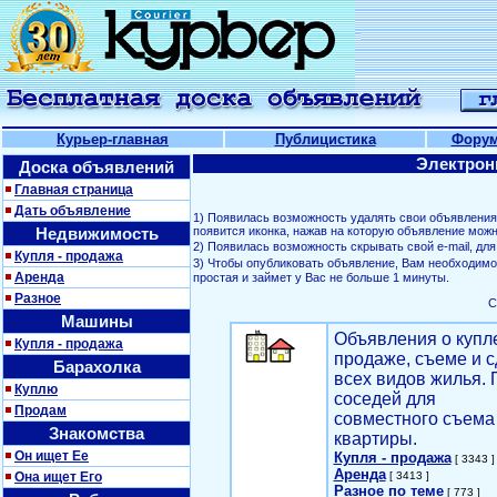
Курьер-главная
Публицистика
Фору
Электрон
Доска объявлений
Главная страница
Дать объявление
1) Появилась возможность удалять свои объявлени
Недвижимость
появится иконка, нажав на которую объявление можн
2) Появилась возможность скрывать свой е-mail, д
Купля - продажа
3) Чтобы опубликовать объявление, Вам необходим
Аренда
простая и займет у Вас не больше 1 минуты.
Разное
С
Машины
Объявления о купл
Купля - продажа
продаже, съеме и с
Барахолка
всех видов жилья. 
Куплю
соседей для
Продам
совместного съема
Знакомства
квартиры.
Он ищет Ее
Купля - продажа
[ 3343 ]
Аренда
Она ищет Его
[ 3413 ]
Разное по теме
[ 773 ]