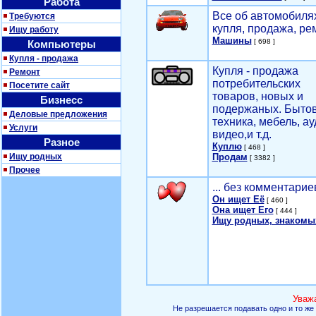
Работа
Все об автомобилях
Требуются
купля, продажа, ре
Ищу работу
Машины
[ 698 ]
Компьютеры
Купля - продажа
Купля - продажа
Ремонт
потребительских
Посетите сайт
товаров, новых и
Бизнесс
подержаных. Быто
Деловые предложения
техника, мебель, ау
Услуги
видео,и т.д.
Разное
Куплю
[ 468 ]
Ищу родных
Продам
[ 3382 ]
Прочее
... без комментарие
Он ищет Её
[ 460 ]
Она ищет Его
[ 444 ]
Ищу родных, знакомы
Уваж
Не разрешается подавать одно и то же