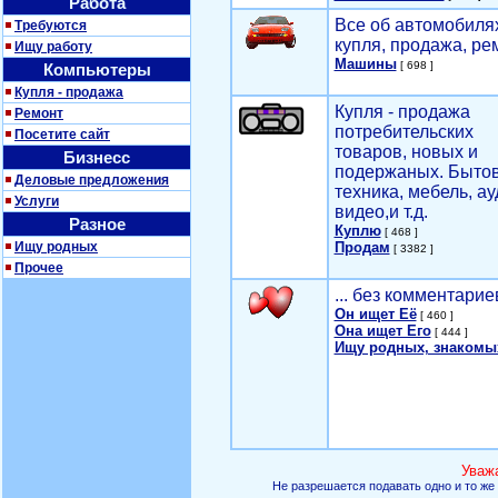
Работа
Все об автомобилях
Требуются
купля, продажа, ре
Ищу работу
Машины
[ 698 ]
Компьютеры
Купля - продажа
Купля - продажа
Ремонт
потребительских
Посетите сайт
товаров, новых и
Бизнесс
подержаных. Быто
Деловые предложения
техника, мебель, ау
Услуги
видео,и т.д.
Разное
Куплю
[ 468 ]
Ищу родных
Продам
[ 3382 ]
Прочее
... без комментарие
Он ищет Её
[ 460 ]
Она ищет Его
[ 444 ]
Ищу родных, знакомы
Уваж
Не разрешается подавать одно и то же