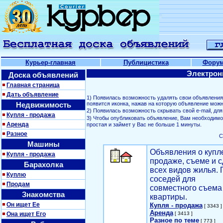
Курьер-главная
Публицистика
Фору
Электрон
Доска объявлений
Главная страница
Дать объявление
1) Появилась возможность удалять свои объявлени
Недвижимость
появится иконка, нажав на которую объявление можн
2) Появилась возможность скрывать свой е-mail, д
Купля - продажа
3) Чтобы опубликовать объявление, Вам необходим
Аренда
простая и займет у Вас не больше 1 минуты.
Разное
С
Машины
Объявления о купл
Купля - продажа
продаже, съеме и с
Барахолка
всех видов жилья. 
Куплю
соседей для
Продам
совместного съема
Знакомства
квартиры.
Он ищет Ее
Купля - продажа
[ 3343 ]
Аренда
Она ищет Его
[ 3413 ]
Разное по теме
[ 773 ]