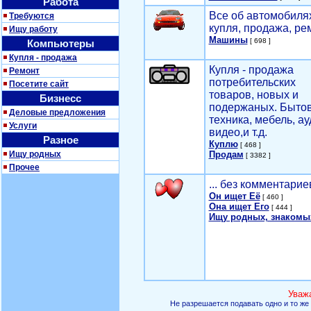
Работа
Все об автомобилях
Требуются
купля, продажа, ре
Ищу работу
Машины
[ 698 ]
Компьютеры
Купля - продажа
Купля - продажа
Ремонт
потребительских
Посетите сайт
товаров, новых и
Бизнесс
подержаных. Быто
Деловые предложения
техника, мебель, ау
Услуги
видео,и т.д.
Разное
Куплю
[ 468 ]
Ищу родных
Продам
[ 3382 ]
Прочее
... без комментарие
Он ищет Её
[ 460 ]
Она ищет Его
[ 444 ]
Ищу родных, знакомы
Уваж
Не разрешается подавать одно и то же