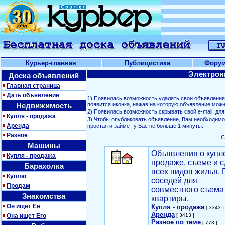
Курьер-главная
Публицистика
Фору
Электрон
Доска объявлений
Главная страница
Дать объявление
1) Появилась возможность удалять свои объявлени
Недвижимость
появится иконка, нажав на которую объявление можн
2) Появилась возможность скрывать свой е-mail, д
Купля - продажа
3) Чтобы опубликовать объявление, Вам необходим
Аренда
простая и займет у Вас не больше 1 минуты.
Разное
С
Машины
Объявления о купл
Купля - продажа
продаже, съеме и с
Барахолка
всех видов жилья. 
Куплю
соседей для
Продам
совместного съема
Знакомства
квартиры.
Он ищет Ее
Купля - продажа
[ 3343 ]
Аренда
Она ищет Его
[ 3413 ]
Разное по теме
[ 773 ]