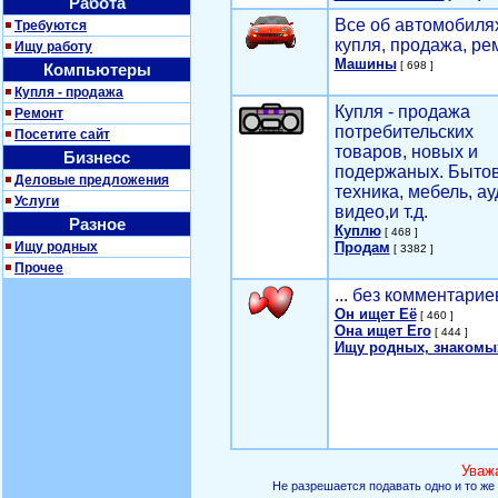
Работа
Все об автомобилях
Требуются
купля, продажа, ре
Ищу работу
Машины
[ 698 ]
Компьютеры
Купля - продажа
Купля - продажа
Ремонт
потребительских
Посетите сайт
товаров, новых и
Бизнесс
подержаных. Быто
Деловые предложения
техника, мебель, ау
Услуги
видео,и т.д.
Разное
Куплю
[ 468 ]
Ищу родных
Продам
[ 3382 ]
Прочее
... без комментарие
Он ищет Её
[ 460 ]
Она ищет Его
[ 444 ]
Ищу родных, знакомы
Уваж
Не разрешается подавать одно и то же