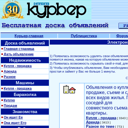
Курьер-главная
Публицистика
Фору
Электрон
Доска объявлений
Главная страница
Дать объявление
1) Появилась возможность удалять свои объявлени
Недвижимость
появится иконка, нажав на которую объявление можн
2) Появилась возможность скрывать свой е-mail, д
Купля - продажа
3) Чтобы опубликовать объявление, Вам необходим
Аренда
простая и займет у Вас не больше 1 минуты.
Разное
С
Машины
Объявления о купл
Купля - продажа
продаже, съеме и с
Барахолка
всех видов жилья. 
Куплю
соседей для
Продам
совместного съема
Знакомства
квартиры.
Он ищет Ее
Купля - продажа
[ 3343 ]
Аренда
Она ищет Его
[ 3413 ]
Разное по теме
[ 773 ]