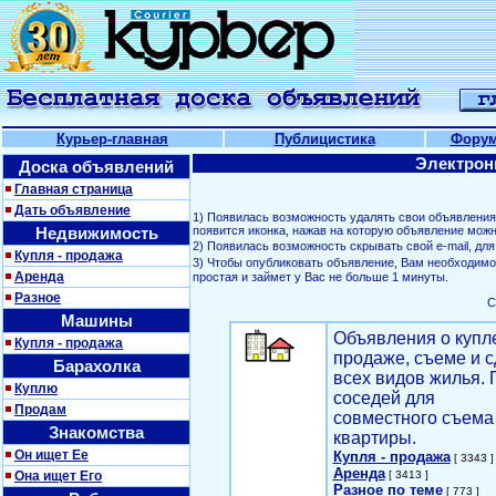
Курьер-главная
Публицистика
Фору
Электрон
Доска объявлений
Главная страница
Дать объявление
1) Появилась возможность удалять свои объявлени
Недвижимость
появится иконка, нажав на которую объявление можн
2) Появилась возможность скрывать свой е-mail, д
Купля - продажа
3) Чтобы опубликовать объявление, Вам необходим
Аренда
простая и займет у Вас не больше 1 минуты.
Разное
С
Машины
Объявления о купл
Купля - продажа
продаже, съеме и с
Барахолка
всех видов жилья. 
Куплю
соседей для
Продам
совместного съема
Знакомства
квартиры.
Он ищет Ее
Купля - продажа
[ 3343 ]
Аренда
Она ищет Его
[ 3413 ]
Разное по теме
[ 773 ]