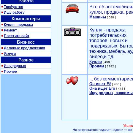
Работа
Все об автомобилях
Требуются
купля, продажа, ре
Ищу работу
Машины
[ 698 ]
Компьютеры
Купля - продажа
Купля - продажа
Ремонт
потребительских
Посетите сайт
товаров, новых и
Бизнесс
подержаных. Быто
Деловые предложения
техника, мебель, ау
Услуги
видео,и т.д.
Разное
Куплю
[ 468 ]
Ищу родных
Продам
[ 3382 ]
Прочее
... без комментарие
Он ищет Её
[ 460 ]
Она ищет Его
[ 444 ]
Ищу родных, знакомы
Уваж
Не разрешается подавать одно и то же