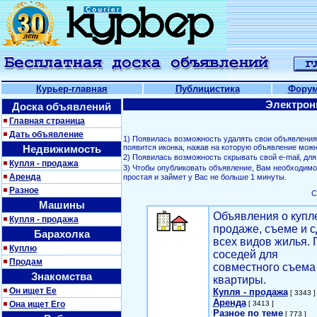
Курьер-главная
Публицистика
Фору
Электрон
Доска объявлений
Главная страница
Дать объявление
1) Появилась возможность удалять свои объявлени
Недвижимость
появится иконка, нажав на которую объявление можн
2) Появилась возможность скрывать свой е-mail, д
Купля - продажа
3) Чтобы опубликовать объявление, Вам необходим
Аренда
простая и займет у Вас не больше 1 минуты.
Разное
С
Машины
Объявления о купл
Купля - продажа
продаже, съеме и с
Барахолка
всех видов жилья. 
Куплю
соседей для
Продам
совместного съема
Знакомства
квартиры.
Он ищет Ее
Купля - продажа
[ 3343 ]
Аренда
Она ищет Его
[ 3413 ]
Разное по теме
[ 773 ]