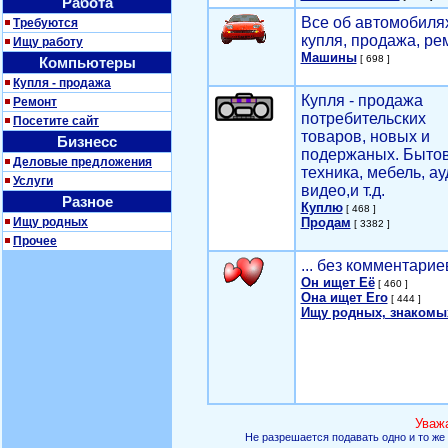
Работа
Все об автомобилях
Требуются
купля, продажа, ре
Ищу работу
Машины
[ 698 ]
Компьютеры
Купля - продажа
Купля - продажа
Ремонт
потребительских
Посетите сайт
товаров, новых и
Бизнесс
подержаных. Быто
Деловые предложения
техника, мебель, ау
Услуги
видео,и т.д.
Разное
Куплю
[ 468 ]
Ищу родных
Продам
[ 3382 ]
Прочее
... без комментарие
Он ищет Её
[ 460 ]
Она ищет Его
[ 444 ]
Ищу родных, знакомы
Уваж
Не разрешается подавать одно и то же