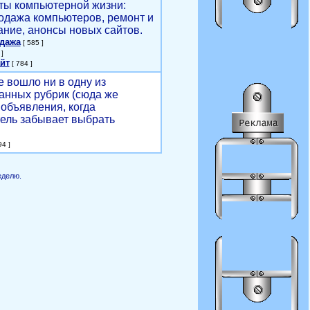
ты компьютерной жизни:
родажа компьютеров, ремонт и
ние, анонсы новых сайтов.
одажа
[ 585 ]
]
йт
[ 784 ]
е вошло ни в одну из
анных рубрик (сюда же
объявления, когда
ель забывает выбрать
4 ]
еделю.