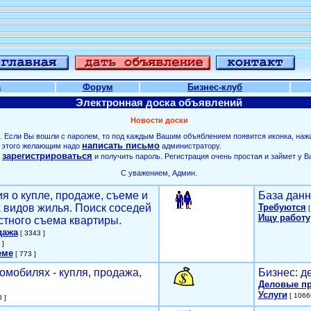
а
Форум
Бизнес-клуб
Электронная доска объявлений
Новости доски
. Если Вы вошли с паролем, то под каждым Вашим объяблением появится иконка, наж
написать письмо
ля этого желающим надо
администратору.
зарегистрироваться
о
и получить пароль. Регистрация очень простая и займет у В
С уважением, Админ.
я о купле, продаже, съеме и
База данн
х видов жилья. Поиск соседей
Требуются
[
Ищу работу
стного съема квартиры.
дажа
[ 3343 ]
 ]
еме
[ 773 ]
омобилях - купля, продажа,
Бизнес: д
Деловые п
Услуги
[ 1066
 ]