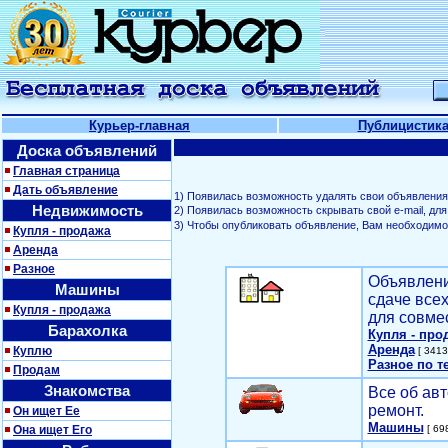
Курьер-главная
Публицистик
Доска объявлений
Главная страница
Дать объявление
1) Появилась возможность удалять свои объявления
Недвижимость
2) Появилась возможность скрывать свой е-mail, д
3) Чтобы опубликовать объявление, Вам необходим
Купля - продажа
Аренда
Разное
Объявлени
Машины
сдаче все
Купля - продажа
для совме
Барахолка
Купля - про
Аренда
Куплю
[ 3413
Разное по т
Продам
Знакомства
Все об авт
ремонт.
Он ищет Ее
Машины
Она ищет Его
[ 698