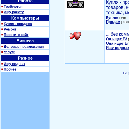
Работа
Купля - п
Требуются
товаров, 
Ищу работу
техника, м
Куплю
Компьютеры
[ 468 ]
Продам
[ 3382
Купля - продажа
Ремонт
... без ко
Посетите сайт
Он ищет Её
[
Бизнесс
Она ищет Ег
Деловые предложения
Ищу родных
Услуги
Разное
Ищу родных
Прочее
Не 