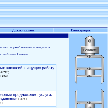
Для взрослых
Регистрация
ав на которую объявление можно уалить.
ас не больше 1 минуты.
ых вакансий и ищущих работу.
 64792 ]
[ 1833 ]
еловые предложения, услуги.
редложения
[ 3675 ]
6 ]