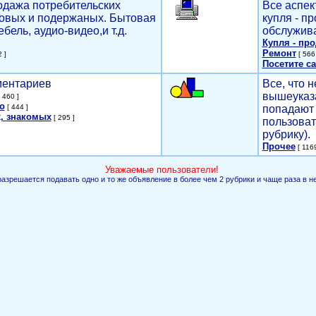
родажа потребительских
Все аспек
новых и подержаных. Бытовая
купля - п
ебель, аудио-видео,и т.д.
обслужива
Купля - пр
Ремонт
 ]
[ 566 
Посетите са
мментариев
Все, что н
вышеуказ
 460 ]
о
[ 444 ]
попадают 
, знакомых
[ 295 ]
пользоват
рубрику).
Прочее
[ 1169
Уважаемые пользователи!
разрешается подавать одно и то же объявление в более чем 2 рубрики и чаще раза в н