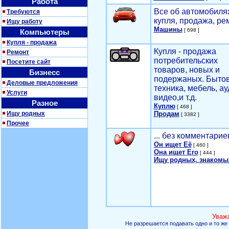
Работа
Все об автомобилях
Требуются
купля, продажа, ре
Ищу работу
Машины
[ 698 ]
Компьютеры
Купля - продажа
Купля - продажа
Ремонт
потребительских
Посетите сайт
товаров, новых и
Бизнесс
подержаных. Быто
Деловые предложения
техника, мебель, ау
Услуги
видео,и т.д.
Разное
Куплю
[ 468 ]
Ищу родных
Продам
[ 3382 ]
Прочее
... без комментарие
Он ищет Её
[ 460 ]
Она ищет Его
[ 444 ]
Ищу родных, знакомы
Уваж
Не разрешается подавать одно и то же