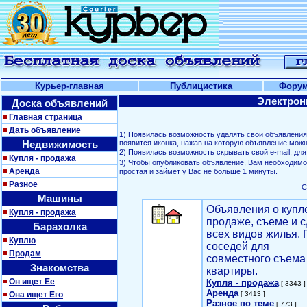
Курьер-главная
Публицистика
Фору
Электрон
Доска объявлений
Главная страница
Дать объявление
1) Появилась возможность удалять свои объявлени
Недвижимость
появится иконка, нажав на которую объявление можн
2) Появилась возможность скрывать свой е-mail, д
Купля - продажа
3) Чтобы опубликовать объявление, Вам необходим
Аренда
простая и займет у Вас не больше 1 минуты.
Разное
С
Машины
Объявления о купл
Купля - продажа
продаже, съеме и с
Барахолка
всех видов жилья. 
Куплю
соседей для
Продам
совместного съема
Знакомства
квартиры.
Он ищет Ее
Купля - продажа
[ 3343 ]
Аренда
Она ищет Его
[ 3413 ]
Разное по теме
[ 773 ]