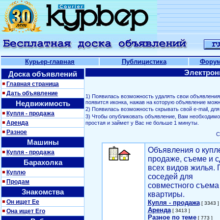
Курьер-главная
Публицистика
Фору
Электрон
Доска объявлений
Главная страница
Дать объявление
1) Появилась возможность удалять свои объявлени
Недвижимость
появится иконка, нажав на которую объявление можн
2) Появилась возможность скрывать свой е-mail, д
Купля - продажа
3) Чтобы опубликовать объявление, Вам необходим
Аренда
простая и займет у Вас не больше 1 минуты.
Разное
С
Машины
Объявления о купл
Купля - продажа
продаже, съеме и с
Барахолка
всех видов жилья. 
Куплю
соседей для
Продам
совместного съема
Знакомства
квартиры.
Он ищет Ее
Купля - продажа
[ 3343 ]
Аренда
Она ищет Его
[ 3413 ]
Разное по теме
[ 773 ]