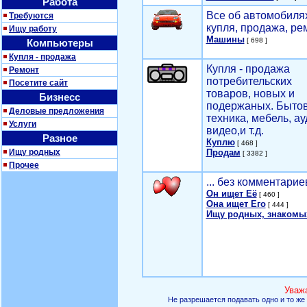
Работа
Все об автомобилях
Требуются
купля, продажа, ре
Ищу работу
Машины
[ 698 ]
Компьютеры
Купля - продажа
Купля - продажа
Ремонт
потребительских
Посетите сайт
товаров, новых и
Бизнесс
подержаных. Быто
Деловые предложения
техника, мебель, ау
Услуги
видео,и т.д.
Разное
Куплю
[ 468 ]
Ищу родных
Продам
[ 3382 ]
Прочее
... без комментарие
Он ищет Её
[ 460 ]
Она ищет Его
[ 444 ]
Ищу родных, знакомы
Уваж
Не разрешается подавать одно и то же