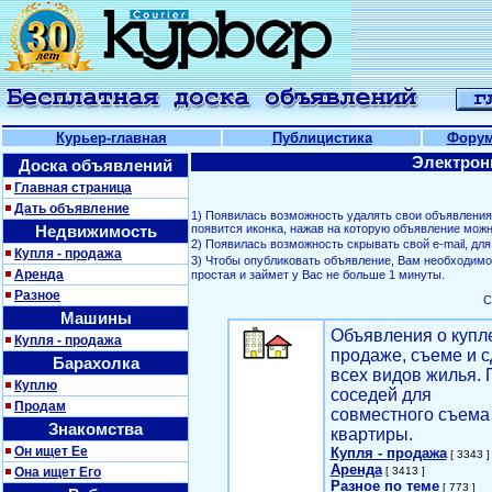
Курьер-главная
Публицистика
Фору
Электрон
Доска объявлений
Главная страница
Дать объявление
1) Появилась возможность удалять свои объявлени
Недвижимость
появится иконка, нажав на которую объявление можн
2) Появилась возможность скрывать свой е-mail, д
Купля - продажа
3) Чтобы опубликовать объявление, Вам необходим
Аренда
простая и займет у Вас не больше 1 минуты.
Разное
С
Машины
Объявления о купл
Купля - продажа
продаже, съеме и с
Барахолка
всех видов жилья. 
Куплю
соседей для
Продам
совместного съема
Знакомства
квартиры.
Он ищет Ее
Купля - продажа
[ 3343 ]
Аренда
Она ищет Его
[ 3413 ]
Разное по теме
[ 773 ]