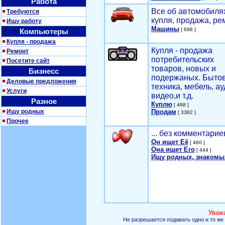
Работа
Все об автомобилях
Требуются
купля, продажа, ре
Ищу работу
Машины
[ 698 ]
Компьютеры
Купля - продажа
Купля - продажа
Ремонт
потребительских
Посетите сайт
товаров, новых и
Бизнесс
подержаных. Быто
Деловые предложения
техника, мебель, ау
Услуги
видео,и т.д.
Разное
Куплю
[ 468 ]
Ищу родных
Продам
[ 3382 ]
Прочее
... без комментарие
Он ищет Её
[ 460 ]
Она ищет Его
[ 444 ]
Ищу родных, знакомы
Уваж
Не разрешается подавать одно и то же