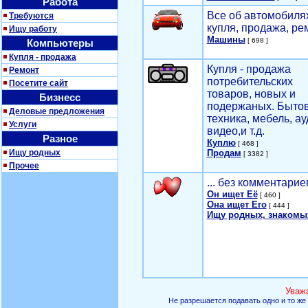
Работа
Все об автомобилях
Требуются
купля, продажа, ре
Ищу работу
Машины
[ 698 ]
Компьютеры
Купля - продажа
Купля - продажа
Ремонт
потребительских
Посетите сайт
товаров, новых и
Бизнесс
подержаных. Быто
Деловые предложения
техника, мебель, ау
Услуги
видео,и т.д.
Разное
Куплю
[ 468 ]
Ищу родных
Продам
[ 3382 ]
Прочее
... без комментарие
Он ищет Её
[ 460 ]
Она ищет Его
[ 444 ]
Ищу родных, знакомы
Уваж
Не разрешается подавать одно и то же