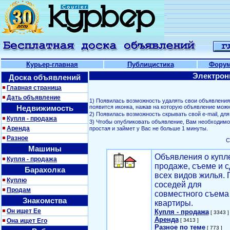
Курьер-главная
Публицистика
Фору
Электрон
Доска объявлений
Главная страница
Дать объявление
1) Появилась возможность удалять свои объявлени
Недвижимость
появится иконка, нажав на которую объявление можн
2) Появилась возможность скрывать свой е-mail, д
Купля - продажа
3) Чтобы опубликовать объявление, Вам необходим
Аренда
простая и займет у Вас не больше 1 минуты.
Разное
С
Машины
Объявления о купл
Купля - продажа
продаже, съеме и с
Барахолка
всех видов жилья. 
Куплю
соседей для
Продам
совместного съема
Знакомства
квартиры.
Он ищет Ее
Купля - продажа
[ 3343 ]
Аренда
Она ищет Его
[ 3413 ]
Разное по теме
[ 773 ]