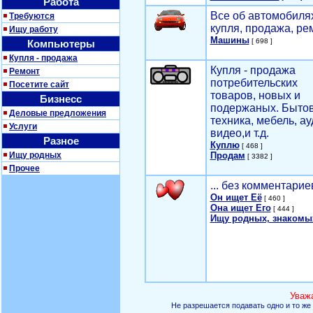
Работа
Все об автомобилях
Требуются
купля, продажа, ре
Ищу работу
Машины
[ 698 ]
Компьютеры
Купля - продажа
Купля - продажа
Ремонт
потребительских
Посетите сайт
товаров, новых и
Бизнесс
подержаных. Быто
Деловые предложения
техника, мебель, ау
Услуги
видео,и т.д.
Разное
Куплю
[ 468 ]
Ищу родных
Продам
[ 3382 ]
Прочее
... без комментарие
Он ищет Её
[ 460 ]
Она ищет Его
[ 444 ]
Ищу родных, знакомы
Уваж
Не разрешается подавать одно и то же