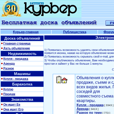
Курьер-главная
Публицистика
Фору
Электрон
Доска объявлений
Главная страница
Дать объявление
1) Появилась возможность удалять свои объявлени
Недвижимость
появится иконка, нажав на которую объявление можн
2) Появилась возможность скрывать свой е-mail, д
Купля - продажа
3) Чтобы опубликовать объявление, Вам необходим
Аренда
простая и займет у Вас не больше 1 минуты.
Разное
С
Машины
Объявления о купл
Купля - продажа
продаже, съеме и с
Барахолка
всех видов жилья. 
Куплю
соседей для
Продам
совместного съема
Знакомства
квартиры.
Он ищет Ее
Купля - продажа
[ 3343 ]
Аренда
Она ищет Его
[ 3413 ]
Разное по теме
[ 773 ]