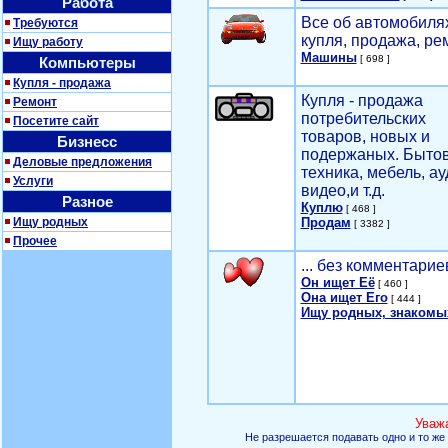
Работа
Все об автомобилях
Требуются
купля, продажа, ре
Ищу работу
Машины
[ 698 ]
Компьютеры
Купля - продажа
Купля - продажа
Ремонт
потребительских
Посетите сайт
товаров, новых и
Бизнесс
подержаных. Быто
Деловые предложения
техника, мебель, ау
Услуги
видео,и т.д.
Разное
Куплю
[ 468 ]
Ищу родных
Продам
[ 3382 ]
Прочее
... без комментарие
Он ищет Её
[ 460 ]
Она ищет Его
[ 444 ]
Ищу родных, знакомы
Уваж
Не разрешается подавать одно и то же