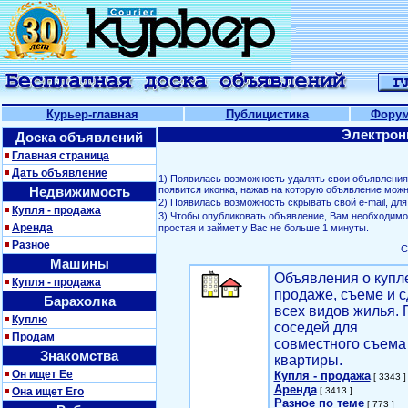
Курьер-главная
Публицистика
Фору
Электрон
Доска объявлений
Главная страница
Дать объявление
1) Появилась возможность удалять свои объявлени
Недвижимость
появится иконка, нажав на которую объявление можн
2) Появилась возможность скрывать свой е-mail, д
Купля - продажа
3) Чтобы опубликовать объявление, Вам необходим
Аренда
простая и займет у Вас не больше 1 минуты.
Разное
С
Машины
Объявления о купл
Купля - продажа
продаже, съеме и с
Барахолка
всех видов жилья. 
Куплю
соседей для
Продам
совместного съема
Знакомства
квартиры.
Он ищет Ее
Купля - продажа
[ 3343 ]
Аренда
Она ищет Его
[ 3413 ]
Разное по теме
[ 773 ]