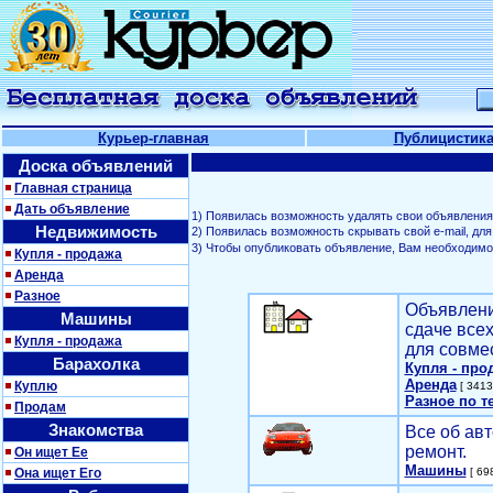
Курьер-главная
Публицистик
Доска объявлений
Главная страница
Дать объявление
1) Появилась возможность удалять свои объявления
Недвижимость
2) Появилась возможность скрывать свой е-mail, д
3) Чтобы опубликовать объявление, Вам необходим
Купля - продажа
Аренда
Разное
Объявлени
Машины
сдаче все
Купля - продажа
для совме
Барахолка
Купля - про
Аренда
Куплю
[ 3413
Разное по т
Продам
Знакомства
Все об авт
ремонт.
Он ищет Ее
Машины
Она ищет Его
[ 698