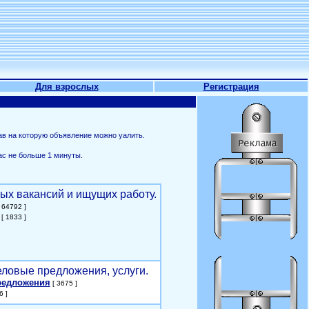
Для взрослых
Регистрация
ав на которую объявление можно уалить.
ас не больше 1 минуты.
ых вакансий и ищущих работу.
 64792 ]
[ 1833 ]
еловые предложения, услуги.
редложения
[ 3675 ]
6 ]