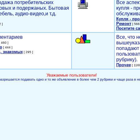
родажа потребительских
Все аспек
новых и подержаных. Бытовая
купля - п
ебель, аудио-видео,и т.д.
обслужива
Купля - пр
Ремонт
 ]
[ 566 
Посетите са
мментариев
Все, что н
вышеуказ
 460 ]
о
[ 444 ]
попадают 
, знакомых
[ 295 ]
пользоват
рубрику).
Прочее
[ 1169
Уважаемые пользователи!
разрешается подавать одно и то же объявление в более чем 2 рубрики и чаще раза в н