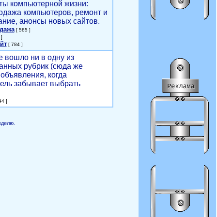
ты компьютерной жизни:
родажа компьютеров, ремонт и
ние, анонсы новых сайтов.
одажа
[ 585 ]
]
йт
[ 784 ]
е вошло ни в одну из
анных рубрик (сюда же
объявления, когда
ель забывает выбрать
4 ]
еделю.