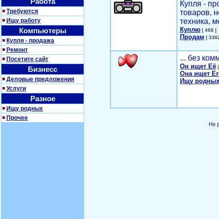
Работа
Купля - п
Требуются
товаров, 
Ищу работу
техника, м
Куплю
Компьютеры
[ 468 ]
Продам
[ 3382
Купля - продажа
Ремонт
... без ко
Посетите сайт
Он ищет Её
[
Бизнесс
Она ищет Ег
Деловые предложения
Ищу родных
Услуги
Разное
Ищу родных
Прочее
Не 