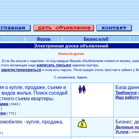
а
Форум
Бизнес-клуб
Электронная доска объявлений
Новости доски
. Если Вы вошли с паролем, то под каждым Вашим объяблением появится иконка, наж
написать письмо
ля этого желающим надо
администратору.
зарегистрироваться
о
и получить пароль. Регистрация очень простая и займет у В
С уважением, Админ.
я о купле, продаже, съеме и
База данн
х видов жилья. Поиск соседей
Требуются
[
Ищу работу
стного съема квартиры.
дажа
[ 3343 ]
 ]
еме
[ 773 ]
омобилях - купля, продажа,
Бизнес: д
Деловые п
Услуги
[ 1066
 ]