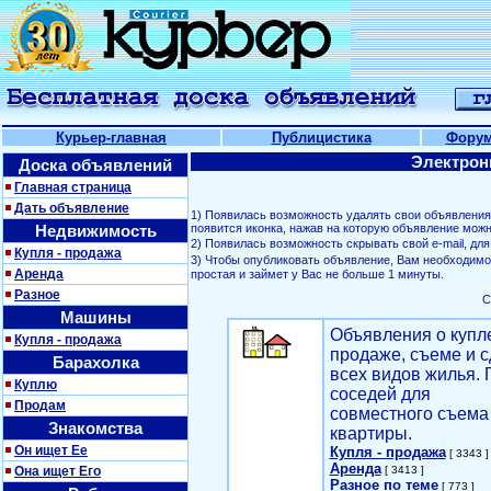
Курьер-главная
Публицистика
Фору
Электрон
Доска объявлений
Главная страница
Дать объявление
1) Появилась возможность удалять свои объявлени
Недвижимость
появится иконка, нажав на которую объявление можн
2) Появилась возможность скрывать свой е-mail, д
Купля - продажа
3) Чтобы опубликовать объявление, Вам необходим
Аренда
простая и займет у Вас не больше 1 минуты.
Разное
С
Машины
Объявления о купл
Купля - продажа
продаже, съеме и с
Барахолка
всех видов жилья. 
Куплю
соседей для
Продам
совместного съема
Знакомства
квартиры.
Он ищет Ее
Купля - продажа
[ 3343 ]
Аренда
Она ищет Его
[ 3413 ]
Разное по теме
[ 773 ]