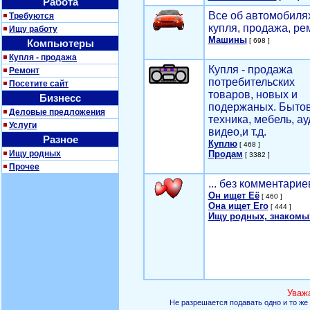
Работа
Все об автомобилях
Требуются
купля, продажа, ре
Ищу работу
Машины
[ 698 ]
Компьютеры
Купля - продажа
Купля - продажа
Ремонт
потребительских
Посетите сайт
товаров, новых и
Бизнесс
подержаных. Быто
Деловые предложения
техника, мебель, ау
Услуги
видео,и т.д.
Разное
Куплю
[ 468 ]
Ищу родных
Продам
[ 3382 ]
Прочее
... без комментарие
Он ищет Её
[ 460 ]
Она ищет Его
[ 444 ]
Ищу родных, знакомы
Уваж
Не разрешается подавать одно и то же