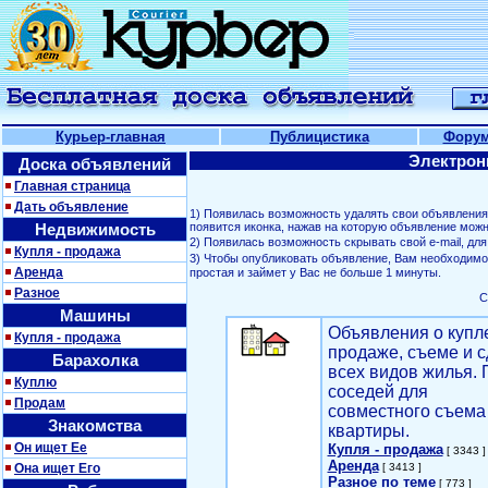
Курьер-главная
Публицистика
Фору
Электрон
Доска объявлений
Главная страница
Дать объявление
1) Появилась возможность удалять свои объявлени
Недвижимость
появится иконка, нажав на которую объявление можн
2) Появилась возможность скрывать свой е-mail, д
Купля - продажа
3) Чтобы опубликовать объявление, Вам необходим
Аренда
простая и займет у Вас не больше 1 минуты.
Разное
С
Машины
Объявления о купл
Купля - продажа
продаже, съеме и с
Барахолка
всех видов жилья. 
Куплю
соседей для
Продам
совместного съема
Знакомства
квартиры.
Он ищет Ее
Купля - продажа
[ 3343 ]
Аренда
Она ищет Его
[ 3413 ]
Разное по теме
[ 773 ]