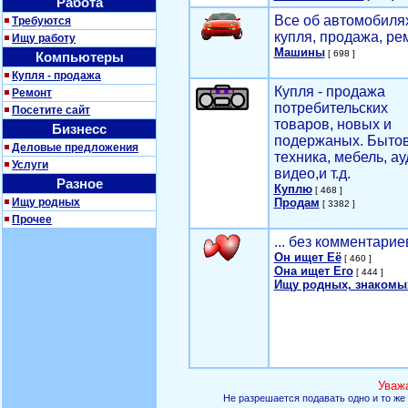
Работа
Все об автомобилях
Требуются
купля, продажа, ре
Ищу работу
Машины
[ 698 ]
Компьютеры
Купля - продажа
Купля - продажа
Ремонт
потребительских
Посетите сайт
товаров, новых и
Бизнесс
подержаных. Быто
Деловые предложения
техника, мебель, ау
Услуги
видео,и т.д.
Разное
Куплю
[ 468 ]
Ищу родных
Продам
[ 3382 ]
Прочее
... без комментарие
Он ищет Её
[ 460 ]
Она ищет Его
[ 444 ]
Ищу родных, знакомы
Уваж
Не разрешается подавать одно и то же