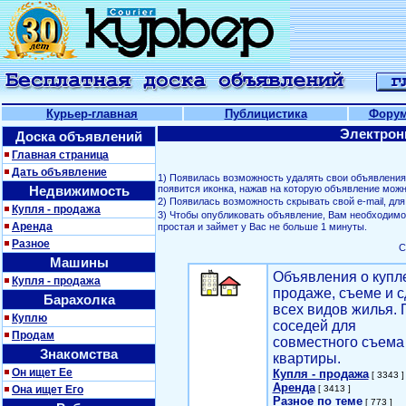
Курьер-главная
Публицистика
Фору
Электрон
Доска объявлений
Главная страница
Дать объявление
1) Появилась возможность удалять свои объявлени
Недвижимость
появится иконка, нажав на которую объявление можн
2) Появилась возможность скрывать свой е-mail, д
Купля - продажа
3) Чтобы опубликовать объявление, Вам необходим
Аренда
простая и займет у Вас не больше 1 минуты.
Разное
С
Машины
Объявления о купл
Купля - продажа
продаже, съеме и с
Барахолка
всех видов жилья. 
Куплю
соседей для
Продам
совместного съема
Знакомства
квартиры.
Он ищет Ее
Купля - продажа
[ 3343 ]
Аренда
Она ищет Его
[ 3413 ]
Разное по теме
[ 773 ]