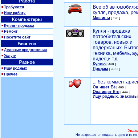
Работа
Все об автомобилях
Требуются
купля, продажа, ре
Ищу работу
Машины
[ 698 ]
Компьютеры
Купля - продажа
Купля - продажа
Ремонт
потребительских
Посетите сайт
товаров, новых и
Бизнесс
подержаных. Быто
Деловые предложения
техника, мебель, ау
Услуги
видео,и т.д.
Разное
Куплю
[ 468 ]
Ищу родных
Продам
[ 3382 ]
Прочее
... без комментарие
Он ищет Её
[ 460 ]
Она ищет Его
[ 444 ]
Ищу родных, знакомы
Уваж
Не разрешается подавать одно и то же