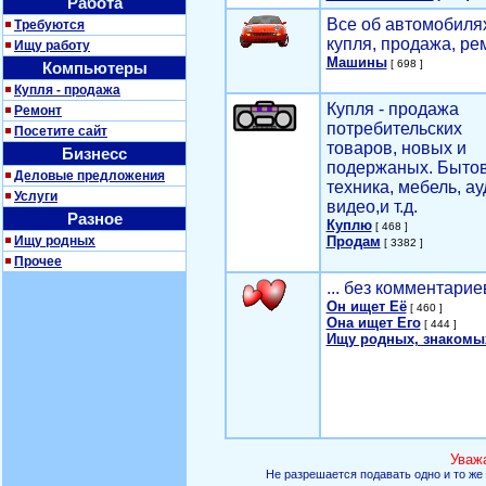
Работа
Все об автомобилях
Требуются
купля, продажа, ре
Ищу работу
Машины
[ 698 ]
Компьютеры
Купля - продажа
Купля - продажа
Ремонт
потребительских
Посетите сайт
товаров, новых и
Бизнесс
подержаных. Быто
Деловые предложения
техника, мебель, ау
Услуги
видео,и т.д.
Разное
Куплю
[ 468 ]
Ищу родных
Продам
[ 3382 ]
Прочее
... без комментарие
Он ищет Её
[ 460 ]
Она ищет Его
[ 444 ]
Ищу родных, знакомы
Уваж
Не разрешается подавать одно и то же