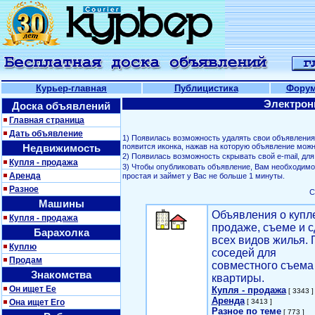
Курьер-главная
Публицистика
Фору
Электрон
Доска объявлений
Главная страница
Дать объявление
1) Появилась возможность удалять свои объявлени
Недвижимость
появится иконка, нажав на которую объявление можн
2) Появилась возможность скрывать свой е-mail, д
Купля - продажа
3) Чтобы опубликовать объявление, Вам необходим
Аренда
простая и займет у Вас не больше 1 минуты.
Разное
С
Машины
Объявления о купл
Купля - продажа
продаже, съеме и с
Барахолка
всех видов жилья. 
Куплю
соседей для
Продам
совместного съема
Знакомства
квартиры.
Он ищет Ее
Купля - продажа
[ 3343 ]
Аренда
Она ищет Его
[ 3413 ]
Разное по теме
[ 773 ]