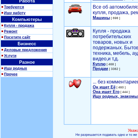
Работа
Все об автомобилях
Требуются
купля, продажа, ре
Ищу работу
Машины
[ 698 ]
Компьютеры
Купля - продажа
Купля - продажа
Ремонт
потребительских
Посетите сайт
товаров, новых и
Бизнесс
подержаных. Быто
Деловые предложения
техника, мебель, ау
Услуги
видео,и т.д.
Разное
Куплю
[ 468 ]
Ищу родных
Продам
[ 3382 ]
Прочее
... без комментарие
Он ищет Её
[ 460 ]
Она ищет Его
[ 444 ]
Ищу родных, знакомы
Уваж
Не разрешается подавать одно и то же