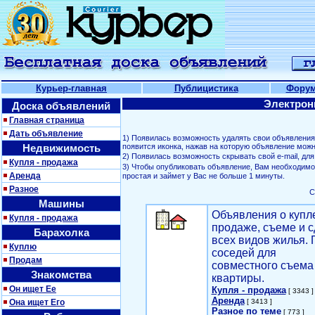
Курьер-главная
Публицистика
Фору
Электрон
Доска объявлений
Главная страница
Дать объявление
1) Появилась возможность удалять свои объявлени
Недвижимость
появится иконка, нажав на которую объявление можн
2) Появилась возможность скрывать свой е-mail, д
Купля - продажа
3) Чтобы опубликовать объявление, Вам необходим
Аренда
простая и займет у Вас не больше 1 минуты.
Разное
С
Машины
Объявления о купл
Купля - продажа
продаже, съеме и с
Барахолка
всех видов жилья. 
Куплю
соседей для
Продам
совместного съема
Знакомства
квартиры.
Он ищет Ее
Купля - продажа
[ 3343 ]
Аренда
Она ищет Его
[ 3413 ]
Разное по теме
[ 773 ]