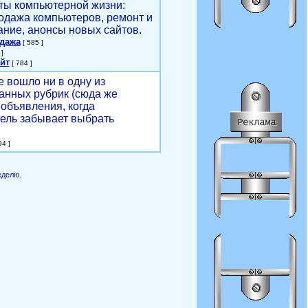
ты компьютерной жизни:
родажа компьютеров, ремонт и
ние, анонсы новых сайтов.
одажа
[ 585 ]
]
йт
[ 784 ]
е вошло ни в одну из
анных рубрик (сюда же
объявления, когда
ель забывает выбрать
4 ]
еделю.