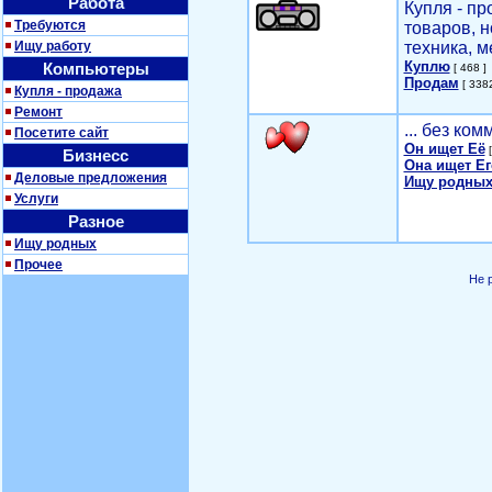
Работа
Купля - п
Требуются
товаров, 
Ищу работу
техника, м
Куплю
Компьютеры
[ 468 ]
Продам
[ 3382
Купля - продажа
Ремонт
... без ко
Посетите сайт
Он ищет Её
[
Бизнесс
Она ищет Ег
Деловые предложения
Ищу родных
Услуги
Разное
Ищу родных
Прочее
Не 