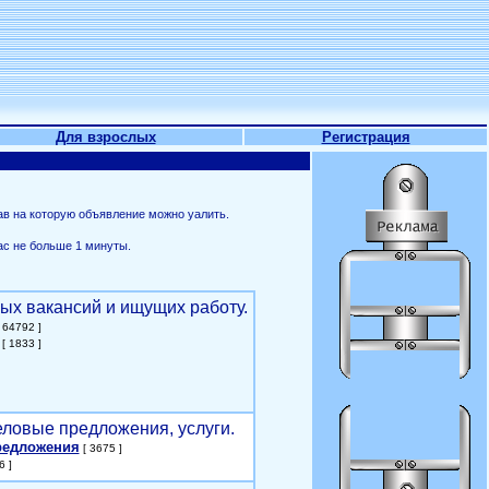
Для взрослых
Регистрация
ав на которую объявление можно уалить.
ас не больше 1 минуты.
ых вакансий и ищущих работу.
 64792 ]
[ 1833 ]
еловые предложения, услуги.
редложения
[ 3675 ]
6 ]