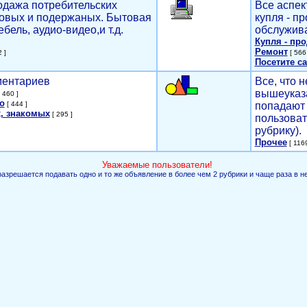
родажа потребительских
Все аспек
новых и подержаных. Бытовая
купля - п
ебель, аудио-видео,и т.д.
обслужива
Купля - пр
Ремонт
 ]
[ 566 
Посетите са
мментариев
Все, что н
вышеуказ
 460 ]
о
[ 444 ]
попадают 
, знакомых
[ 295 ]
пользоват
рубрику).
Прочее
[ 1169
Уважаемые пользователи!
разрешается подавать одно и то же объявление в более чем 2 рубрики и чаще раза в н