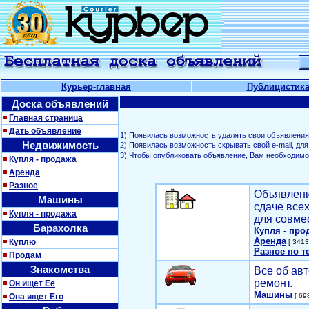
Курьер-главная
Публицистик
Доска объявлений
Главная страница
Дать объявление
1) Появилась возможность удалять свои объявления
Недвижимость
2) Появилась возможность скрывать свой е-mail, д
3) Чтобы опубликовать объявление, Вам необходим
Купля - продажа
Аренда
Разное
Объявлени
Машины
сдаче все
Купля - продажа
для совме
Барахолка
Купля - про
Аренда
Куплю
[ 3413
Разное по т
Продам
Знакомства
Все об авт
ремонт.
Он ищет Ее
Машины
Она ищет Его
[ 698