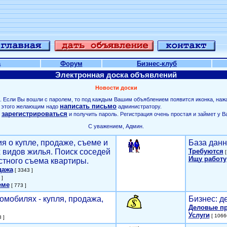
а
Форум
Бизнес-клуб
Электронная доска объявлений
Новости доски
. Если Вы вошли с паролем, то под каждым Вашим объяблением появится иконка, наж
написать письмо
ля этого желающим надо
администратору.
зарегистрироваться
о
и получить пароль. Регистрация очень простая и займет у В
С уважением, Админ.
я о купле, продаже, съеме и
База данн
х видов жилья. Поиск соседей
Требуются
[
Ищу работу
стного съема квартиры.
дажа
[ 3343 ]
 ]
еме
[ 773 ]
омобилях - купля, продажа,
Бизнес: д
Деловые п
Услуги
[ 1066
 ]