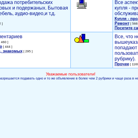
родажа потребительских
Все аспек
новых и подержаных. Бытовая
купля - п
ебель, аудио-видео,и т.д.
обслужива
Купля - пр
Ремонт
 ]
[ 566 
Посетите са
мментариев
Все, что н
вышеуказ
 460 ]
о
[ 444 ]
попадают 
, знакомых
[ 295 ]
пользоват
рубрику).
Прочее
[ 1169
Уважаемые пользователи!
разрешается подавать одно и то же объявление в более чем 2 рубрики и чаще раза в н