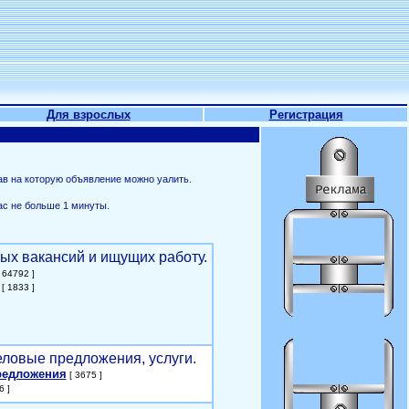
Для взрослых
Регистрация
ав на которую объявление можно уалить.
ас не больше 1 минуты.
ых вакансий и ищущих работу.
 64792 ]
[ 1833 ]
еловые предложения, услуги.
редложения
[ 3675 ]
6 ]