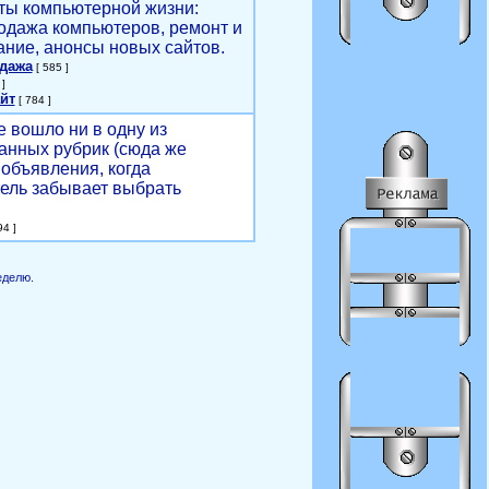
ты компьютерной жизни:
родажа компьютеров, ремонт и
ние, анонсы новых сайтов.
одажа
[ 585 ]
]
йт
[ 784 ]
е вошло ни в одну из
анных рубрик (сюда же
объявления, когда
ель забывает выбрать
4 ]
еделю.