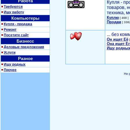
Работа
Купля - п
Требуются
товаров, 
Ищу работу
техника, м
Куплю
Компьютеры
[ 468 ]
Продам
[ 3382
Купля - продажа
Ремонт
... без ко
Посетите сайт
Он ищет Её
[
Бизнесс
Она ищет Ег
Деловые предложения
Ищу родных
Услуги
Разное
Ищу родных
Прочее
Не 