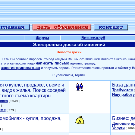
а
Форум
Бизнес-клуб
Электронная доска объявлений
Новости доски
. Если Вы вошли с паролем, то под каждым Вашим объяблением появится иконка, наж
написать письмо
ля этого желающим надо
администратору.
зарегистрироваться
о
и получить пароль. Регистрация очень простая и займет у В
С уважением, Админ.
я о купле, продаже, съеме и
База данн
х видов жилья. Поиск соседей
Требуются
[
Ищу работу
стного съема квартиры.
дажа
[ 3343 ]
 ]
еме
[ 773 ]
омобилях - купля, продажа,
Бизнес: д
Деловые п
Услуги
[ 1066
 ]