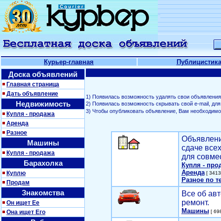
Курьер-главная
Публицистик
Доска объявлений
Главная страница
Дать объявление
1) Появилась возможность удалять свои объявления
Недвижимость
2) Появилась возможность скрывать свой е-mail, д
3) Чтобы опубликовать объявление, Вам необходим
Купля - продажа
Аренда
Разное
Объявлени
Машины
сдаче все
Купля - продажа
для совме
Барахолка
Купля - про
Аренда
Куплю
[ 3413
Разное по т
Продам
Знакомства
Все об авт
ремонт.
Он ищет Ее
Машины
Она ищет Его
[ 698