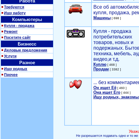
Работа
Все об автомобилях
Требуются
купля, продажа, ре
Ищу работу
Машины
[ 698 ]
Компьютеры
Купля - продажа
Купля - продажа
Ремонт
потребительских
Посетите сайт
товаров, новых и
Бизнесс
подержаных. Быто
Деловые предложения
техника, мебель, ау
Услуги
видео,и т.д.
Разное
Куплю
[ 468 ]
Ищу родных
Продам
[ 3382 ]
Прочее
... без комментарие
Он ищет Её
[ 460 ]
Она ищет Его
[ 444 ]
Ищу родных, знакомы
Уваж
Не разрешается подавать одно и то же