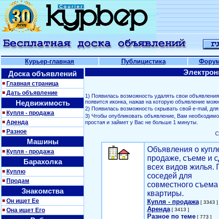
Курьер-главная
Публицистика
Фору
Электрон
Доска объявлений
Главная страница
Дать объявление
1) Появилась возможность удалять свои объявлени
Недвижимость
появится иконка, нажав на которую объявление можн
2) Появилась возможность скрывать свой е-mail, д
Купля - продажа
3) Чтобы опубликовать объявление, Вам необходим
Аренда
простая и займет у Вас не больше 1 минуты.
Разное
С
Машины
Объявления о купл
Купля - продажа
продаже, съеме и с
Барахолка
всех видов жилья. 
Куплю
соседей для
Продам
совместного съема
Знакомства
квартиры.
Он ищет Ее
Купля - продажа
[ 3343 ]
Аренда
Она ищет Его
[ 3413 ]
Разное по теме
[ 773 ]