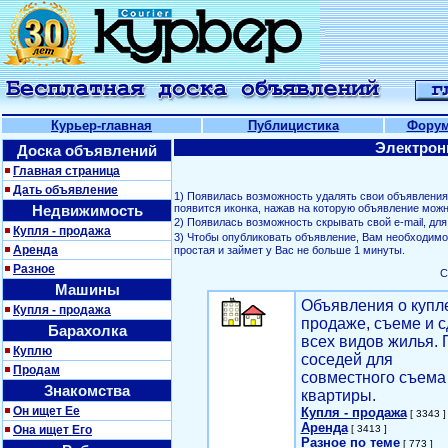
Курьер-главная
Публицистика
Фору
Электрон
Доска объявлений
Главная страница
Дать объявление
1) Появилась возможность удалять свои объявлени
Недвижимость
появится иконка, нажав на которую объявление можн
2) Появилась возможность скрывать свой е-mail, д
Купля - продажа
3) Чтобы опубликовать объявление, Вам необходим
Аренда
простая и займет у Вас не больше 1 минуты.
Разное
С
Машины
Объявления о купл
Купля - продажа
продаже, съеме и с
Барахолка
всех видов жилья. 
Куплю
соседей для
Продам
совместного съема
Знакомства
квартиры.
Он ищет Ее
Купля - продажа
[ 3343 ]
Аренда
Она ищет Его
[ 3413 ]
Разное по теме
[ 773 ]