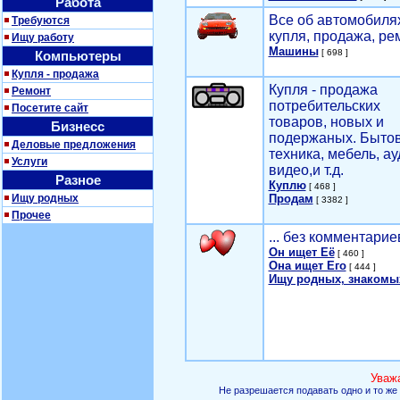
Работа
Все об автомобилях
Требуются
купля, продажа, ре
Ищу работу
Машины
[ 698 ]
Компьютеры
Купля - продажа
Купля - продажа
Ремонт
потребительских
Посетите сайт
товаров, новых и
Бизнесс
подержаных. Быто
Деловые предложения
техника, мебель, ау
Услуги
видео,и т.д.
Разное
Куплю
[ 468 ]
Ищу родных
Продам
[ 3382 ]
Прочее
... без комментарие
Он ищет Её
[ 460 ]
Она ищет Его
[ 444 ]
Ищу родных, знакомы
Уваж
Не разрешается подавать одно и то же