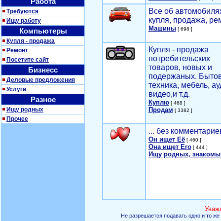
Работа
Все об автомобилях
Требуются
купля, продажа, ре
Ищу работу
Машины
[ 698 ]
Компьютеры
Купля - продажа
Купля - продажа
Ремонт
потребительских
Посетите сайт
товаров, новых и
Бизнесс
подержаных. Быто
Деловые предложения
техника, мебель, ау
Услуги
видео,и т.д.
Разное
Куплю
[ 468 ]
Ищу родных
Продам
[ 3382 ]
Прочее
... без комментарие
Он ищет Её
[ 460 ]
Она ищет Его
[ 444 ]
Ищу родных, знакомы
Уваж
Не разрешается подавать одно и то же