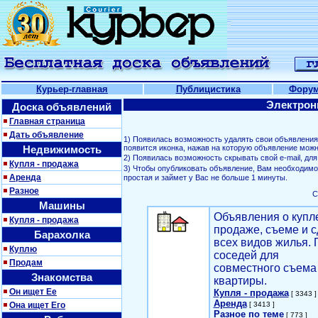
Курьер-главная
Публицистика
Фору
Электрон
Доска объявлений
Главная страница
Дать объявление
1) Появилась возможность удалять свои объявлени
Недвижимость
появится иконка, нажав на которую объявление можн
2) Появилась возможность скрывать свой е-mail, д
Купля - продажа
3) Чтобы опубликовать объявление, Вам необходим
Аренда
простая и займет у Вас не больше 1 минуты.
Разное
С
Машины
Объявления о купл
Купля - продажа
продаже, съеме и с
Барахолка
всех видов жилья. 
Куплю
соседей для
Продам
совместного съема
Знакомства
квартиры.
Он ищет Ее
Купля - продажа
[ 3343 ]
Аренда
Она ищет Его
[ 3413 ]
Разное по теме
[ 773 ]