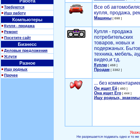
Работа
Все об автомобилях
Требуются
купля, продажа, ре
Ищу работу
Машины
[ 698 ]
Компьютеры
Купля - продажа
Купля - продажа
Ремонт
потребительских
Посетите сайт
товаров, новых и
Бизнесс
подержаных. Быто
Деловые предложения
техника, мебель, ау
Услуги
видео,и т.д.
Разное
Куплю
[ 468 ]
Ищу родных
Продам
[ 3382 ]
Прочее
... без комментарие
Он ищет Её
[ 460 ]
Она ищет Его
[ 444 ]
Ищу родных, знакомы
Уваж
Не разрешается подавать одно и то же