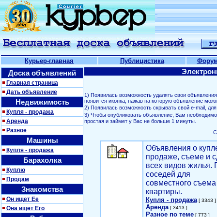
Курьер-главная
Публицистика
Фору
Электрон
Доска объявлений
Главная страница
Дать объявление
1) Появилась возможность удалять свои объявлени
Недвижимость
появится иконка, нажав на которую объявление можн
2) Появилась возможность скрывать свой е-mail, д
Купля - продажа
3) Чтобы опубликовать объявление, Вам необходим
Аренда
простая и займет у Вас не больше 1 минуты.
Разное
С
Машины
Объявления о купл
Купля - продажа
продаже, съеме и с
Барахолка
всех видов жилья. 
Куплю
соседей для
Продам
совместного съема
Знакомства
квартиры.
Он ищет Ее
Купля - продажа
[ 3343 ]
Аренда
Она ищет Его
[ 3413 ]
Разное по теме
[ 773 ]