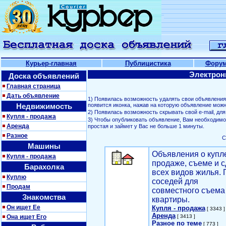
Курьер-главная
Публицистика
Фору
Электрон
Доска объявлений
Главная страница
Дать объявление
1) Появилась возможность удалять свои объявлени
Недвижимость
появится иконка, нажав на которую объявление можн
2) Появилась возможность скрывать свой е-mail, д
Купля - продажа
3) Чтобы опубликовать объявление, Вам необходим
Аренда
простая и займет у Вас не больше 1 минуты.
Разное
С
Машины
Объявления о купл
Купля - продажа
продаже, съеме и с
Барахолка
всех видов жилья. 
Куплю
соседей для
Продам
совместного съема
Знакомства
квартиры.
Он ищет Ее
Купля - продажа
[ 3343 ]
Аренда
Она ищет Его
[ 3413 ]
Разное по теме
[ 773 ]