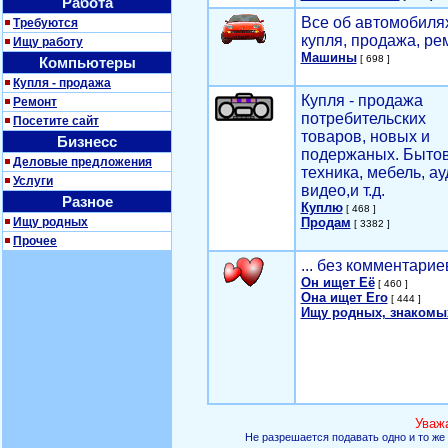
Работа
Все об автомобилях
Требуются
купля, продажа, ре
Ищу работу
Машины
[ 698 ]
Компьютеры
Купля - продажа
Купля - продажа
Ремонт
потребительских
Посетите сайт
товаров, новых и
Бизнесс
подержаных. Быто
Деловые предложения
техника, мебель, ау
Услуги
видео,и т.д.
Разное
Куплю
[ 468 ]
Ищу родных
Продам
[ 3382 ]
Прочее
... без комментарие
Он ищет Её
[ 460 ]
Она ищет Его
[ 444 ]
Ищу родных, знакомы
Уваж
Не разрешается подавать одно и то же