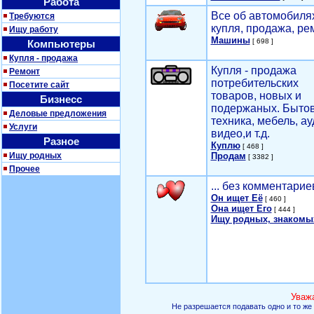
Работа
Все об автомобилях
Требуются
купля, продажа, ре
Ищу работу
Машины
[ 698 ]
Компьютеры
Купля - продажа
Купля - продажа
Ремонт
потребительских
Посетите сайт
товаров, новых и
Бизнесс
подержаных. Быто
Деловые предложения
техника, мебель, ау
Услуги
видео,и т.д.
Разное
Куплю
[ 468 ]
Ищу родных
Продам
[ 3382 ]
Прочее
... без комментарие
Он ищет Её
[ 460 ]
Она ищет Его
[ 444 ]
Ищу родных, знакомы
Уваж
Не разрешается подавать одно и то же