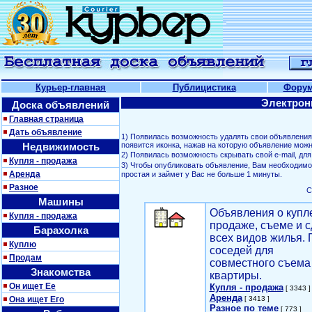
Курьер-главная
Публицистика
Фору
Электрон
Доска объявлений
Главная страница
Дать объявление
1) Появилась возможность удалять свои объявлени
Недвижимость
появится иконка, нажав на которую объявление можн
2) Появилась возможность скрывать свой е-mail, д
Купля - продажа
3) Чтобы опубликовать объявление, Вам необходим
Аренда
простая и займет у Вас не больше 1 минуты.
Разное
С
Машины
Объявления о купл
Купля - продажа
продаже, съеме и с
Барахолка
всех видов жилья. 
Куплю
соседей для
Продам
совместного съема
Знакомства
квартиры.
Он ищет Ее
Купля - продажа
[ 3343 ]
Аренда
Она ищет Его
[ 3413 ]
Разное по теме
[ 773 ]