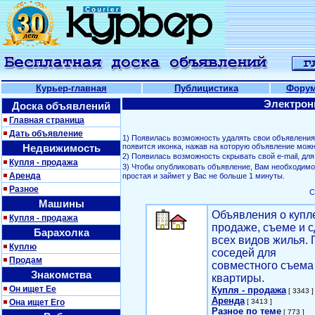
Курьер-главная
Публицистика
Фору
Электрон
Доска объявлений
Главная страница
Дать объявление
1) Появилась возможность удалять свои объявлени
Недвижимость
появится иконка, нажав на которую объявление можн
2) Появилась возможность скрывать свой е-mail, д
Купля - продажа
3) Чтобы опубликовать объявление, Вам необходим
Аренда
простая и займет у Вас не больше 1 минуты.
Разное
С
Машины
Объявления о купл
Купля - продажа
продаже, съеме и с
Барахолка
всех видов жилья. 
Куплю
соседей для
Продам
совместного съема
Знакомства
квартиры.
Он ищет Ее
Купля - продажа
[ 3343 ]
Аренда
Она ищет Его
[ 3413 ]
Разное по теме
[ 773 ]