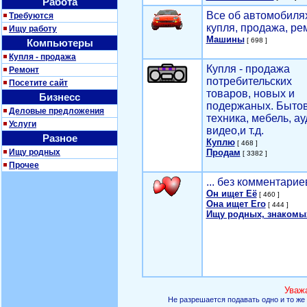
Работа
Все об автомобилях
Требуются
купля, продажа, ре
Ищу работу
Машины
[ 698 ]
Компьютеры
Купля - продажа
Купля - продажа
Ремонт
потребительских
Посетите сайт
товаров, новых и
Бизнесс
подержаных. Быто
Деловые предложения
техника, мебель, ау
Услуги
видео,и т.д.
Разное
Куплю
[ 468 ]
Ищу родных
Продам
[ 3382 ]
Прочее
... без комментарие
Он ищет Её
[ 460 ]
Она ищет Его
[ 444 ]
Ищу родных, знакомы
Уваж
Не разрешается подавать одно и то же