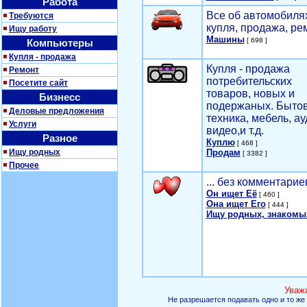
Работа
Все об автомобилях
Требуются
купля, продажа, ре
Ищу работу
Машины
[ 698 ]
Компьютеры
Купля - продажа
Купля - продажа
Ремонт
потребительских
Посетите сайт
товаров, новых и
Бизнесс
подержаных. Быто
Деловые предложения
техника, мебель, ау
Услуги
видео,и т.д.
Разное
Куплю
[ 468 ]
Ищу родных
Продам
[ 3382 ]
Прочее
... без комментарие
Он ищет Её
[ 460 ]
Она ищет Его
[ 444 ]
Ищу родных, знакомы
Уваж
Не разрешается подавать одно и то же