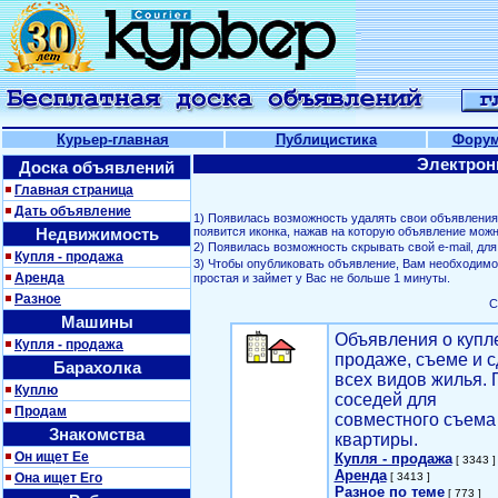
Курьер-главная
Публицистика
Фору
Электрон
Доска объявлений
Главная страница
Дать объявление
1) Появилась возможность удалять свои объявлени
Недвижимость
появится иконка, нажав на которую объявление можн
2) Появилась возможность скрывать свой е-mail, д
Купля - продажа
3) Чтобы опубликовать объявление, Вам необходим
Аренда
простая и займет у Вас не больше 1 минуты.
Разное
С
Машины
Объявления о купл
Купля - продажа
продаже, съеме и с
Барахолка
всех видов жилья. 
Куплю
соседей для
Продам
совместного съема
Знакомства
квартиры.
Он ищет Ее
Купля - продажа
[ 3343 ]
Аренда
Она ищет Его
[ 3413 ]
Разное по теме
[ 773 ]