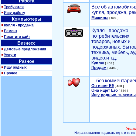
Работа
Все об автомобилях
Требуются
купля, продажа, ре
Ищу работу
Машины
[ 698 ]
Компьютеры
Купля - продажа
Купля - продажа
Ремонт
потребительских
Посетите сайт
товаров, новых и
Бизнесс
подержаных. Быто
Деловые предложения
техника, мебель, ау
Услуги
видео,и т.д.
Разное
Куплю
[ 468 ]
Ищу родных
Продам
[ 3382 ]
Прочее
... без комментарие
Он ищет Её
[ 460 ]
Она ищет Его
[ 444 ]
Ищу родных, знакомы
Уваж
Не разрешается подавать одно и то же