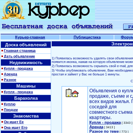
Курьер-главная
Публицистика
Фору
Электрон
Доска объявлений
Главная страница
Дать объявление
1) Появилась возможность удалять свои объявлени
Недвижимость
появится иконка, нажав на которую объявление можн
2) Появилась возможность скрывать свой е-mail, д
Купля - продажа
3) Чтобы опубликовать объявление, Вам необходим
Аренда
простая и займет у Вас не больше 1 минуты.
Разное
С
Машины
Объявления о купл
Купля - продажа
продаже, съеме и с
Барахолка
всех видов жилья. 
Куплю
соседей для
Продам
совместного съема
Знакомства
квартиры.
Он ищет Ее
Купля - продажа
[ 3343 ]
Аренда
Она ищет Его
[ 3413 ]
Разное по теме
[ 773 ]