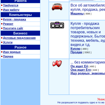
Работа
Все об автомобилях
Требуются
купля, продажа, ре
Ищу работу
Машины
[ 698 ]
Компьютеры
Купля - продажа
Купля - продажа
Ремонт
потребительских
Посетите сайт
товаров, новых и
Бизнесс
подержаных. Быто
Деловые предложения
техника, мебель, ау
Услуги
видео,и т.д.
Разное
Куплю
[ 468 ]
Ищу родных
Продам
[ 3382 ]
Прочее
... без комментарие
Он ищет Её
[ 460 ]
Она ищет Его
[ 444 ]
Ищу родных, знакомы
Уваж
Не разрешается подавать одно и то же