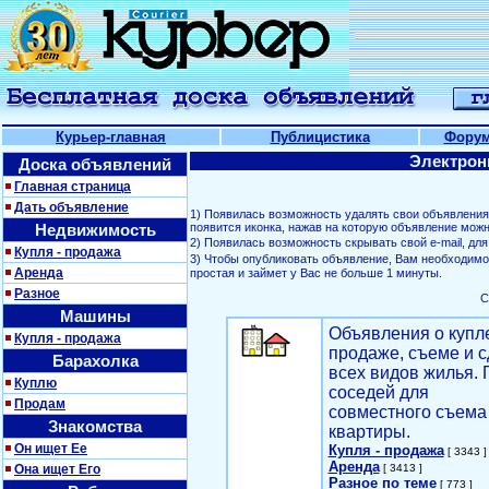
Курьер-главная
Публицистика
Фору
Электрон
Доска объявлений
Главная страница
Дать объявление
1) Появилась возможность удалять свои объявлени
Недвижимость
появится иконка, нажав на которую объявление можн
2) Появилась возможность скрывать свой е-mail, д
Купля - продажа
3) Чтобы опубликовать объявление, Вам необходим
Аренда
простая и займет у Вас не больше 1 минуты.
Разное
С
Машины
Объявления о купл
Купля - продажа
продаже, съеме и с
Барахолка
всех видов жилья. 
Куплю
соседей для
Продам
совместного съема
Знакомства
квартиры.
Он ищет Ее
Купля - продажа
[ 3343 ]
Аренда
Она ищет Его
[ 3413 ]
Разное по теме
[ 773 ]