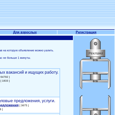
Для взрослых
Регистрация
ав на которую объявление можно уалить.
ас не больше 1 минуты.
ых вакансий и ищущих работу.
 64792 ]
[ 1833 ]
еловые предложения, услуги.
редложения
[ 3675 ]
6 ]