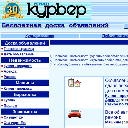
Курьер-главная
Публицистик
Доска объявлений
Главная страница
Дать объявление
1) Появилась возможность удалять свои объявления
Недвижимость
2) Появилась возможность скрывать свой е-mail, д
3) Чтобы опубликовать объявление, Вам необходим
Купля - продажа
Аренда
Разное
Объявлени
Машины
сдаче все
Купля - продажа
для совме
Барахолка
Купля - про
Аренда
Куплю
[ 3413
Разное по т
Продам
Знакомства
Все об авт
ремонт.
Он ищет Ее
Машины
Она ищет Его
[ 698