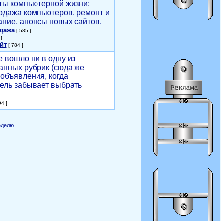
ты компьютерной жизни:
родажа компьютеров, ремонт и
ние, анонсы новых сайтов.
одажа
[ 585 ]
]
йт
[ 784 ]
е вошло ни в одну из
анных рубрик (сюда же
объявления, когда
ель забывает выбрать
4 ]
еделю.