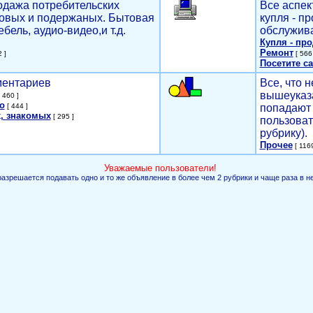
родажа потребительских
Все аспек
новых и подержаных. Бытовая
купля - п
ебель, аудио-видео,и т.д.
обслужива
Купля - пр
Ремонт
 ]
[ 566 
Посетите са
мментариев
Все, что н
вышеуказ
 460 ]
о
[ 444 ]
попадают 
, знакомых
[ 295 ]
пользоват
рубрику).
Прочее
[ 1169
Уважаемые пользователи!
разрешается подавать одно и то же объявление в более чем 2 рубрики и чаще раза в н