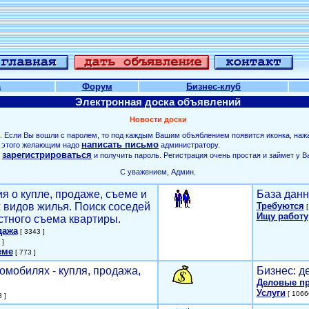
а
Форум
Бизнес-клуб
Электронная доска объявлений
Новости доски
. Если Вы вошли с паролем, то под каждым Вашим объяблением появится иконка, наж
написать письмо
ля этого желающим надо
администратору.
зарегистрироваться
о
и получить пароль. Регистрация очень простая и займет у В
С уважением, Админ.
я о купле, продаже, съеме и
База данн
х видов жилья. Поиск соседей
Требуются
[
Ищу работу
стного съема квартиры.
дажа
[ 3343 ]
 ]
еме
[ 773 ]
омобилях - купля, продажа,
Бизнес: д
Деловые п
Услуги
[ 1066
 ]