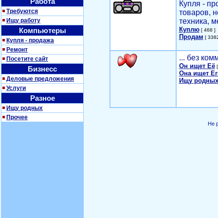
Работа
Купля - п
Требуются
товаров, 
Ищу работу
техника, м
Куплю
Компьютеры
[ 468 ]
Продам
[ 3382
Купля - продажа
Ремонт
... без ко
Посетите сайт
Он ищет Её
[
Бизнесс
Она ищет Ег
Деловые предложения
Ищу родных
Услуги
Разное
Ищу родных
Прочее
Не 