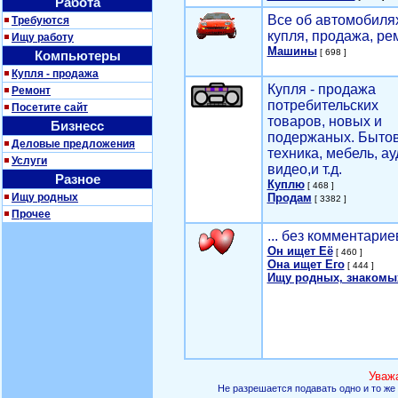
Работа
Все об автомобилях
Требуются
купля, продажа, ре
Ищу работу
Машины
[ 698 ]
Компьютеры
Купля - продажа
Купля - продажа
Ремонт
потребительских
Посетите сайт
товаров, новых и
Бизнесс
подержаных. Быто
Деловые предложения
техника, мебель, ау
Услуги
видео,и т.д.
Разное
Куплю
[ 468 ]
Ищу родных
Продам
[ 3382 ]
Прочее
... без комментарие
Он ищет Её
[ 460 ]
Она ищет Его
[ 444 ]
Ищу родных, знакомы
Уваж
Не разрешается подавать одно и то же