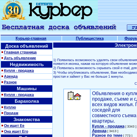
Курьер-главная
Публицистика
Фору
Электрон
Доска объявлений
Главная страница
Дать объявление
1) Появилась возможность удалять свои объявлени
Недвижимость
появится иконка, нажав на которую объявление можн
2) Появилась возможность скрывать свой е-mail, д
Купля - продажа
3) Чтобы опубликовать объявление, Вам необходим
Аренда
простая и займет у Вас не больше 1 минуты.
Разное
С
Машины
Объявления о купл
Купля - продажа
продаже, съеме и с
Барахолка
всех видов жилья. 
Куплю
соседей для
Продам
совместного съема
Знакомства
квартиры.
Он ищет Ее
Купля - продажа
[ 3343 ]
Аренда
Она ищет Его
[ 3413 ]
Разное по теме
[ 773 ]