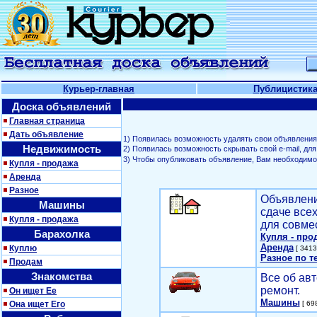
Курьер-главная
Публицистик
Доска объявлений
Главная страница
Дать объявление
1) Появилась возможность удалять свои объявления
Недвижимость
2) Появилась возможность скрывать свой е-mail, д
3) Чтобы опубликовать объявление, Вам необходим
Купля - продажа
Аренда
Разное
Объявлени
Машины
сдаче все
Купля - продажа
для совме
Барахолка
Купля - про
Аренда
Куплю
[ 3413
Разное по т
Продам
Знакомства
Все об авт
ремонт.
Он ищет Ее
Машины
Она ищет Его
[ 698