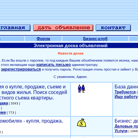
а
Форум
Бизнес-клуб
Электронная доска объявлений
Новости доски
. Если Вы вошли с паролем, то под каждым Вашим объяблением появится иконка, наж
написать письмо
ля этого желающим надо
администратору.
зарегистрироваться
о
и получить пароль. Регистрация очень простая и займет у В
С уважением, Админ.
я о купле, продаже, съеме и
База данн
х видов жилья. Поиск соседей
Требуются
[
Ищу работу
стного съема квартиры.
дажа
[ 3343 ]
 ]
еме
[ 773 ]
омобилях - купля, продажа,
Бизнес: д
Деловые п
Услуги
[ 1066
 ]