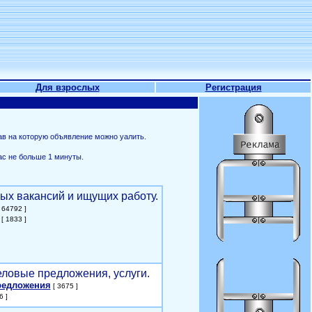
Для взрослых
Регистрация
ав на которую объявление можно уалить.
ас не больше 1 минуты.
ых вакансий и ищущих работу.
 64792 ]
[ 1833 ]
еловые предложения, услуги.
редложения
[ 3675 ]
6 ]