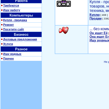
Работа
Купля - п
Требуются
товаров, 
Ищу работу
техника, м
Куплю
Компьютеры
[ 468 ]
Продам
[ 3382
Купля - продажа
Ремонт
... без ко
Посетите сайт
Он ищет Её
[
Бизнесс
Она ищет Ег
Деловые предложения
Ищу родных
Услуги
Разное
Ищу родных
Прочее
Не 