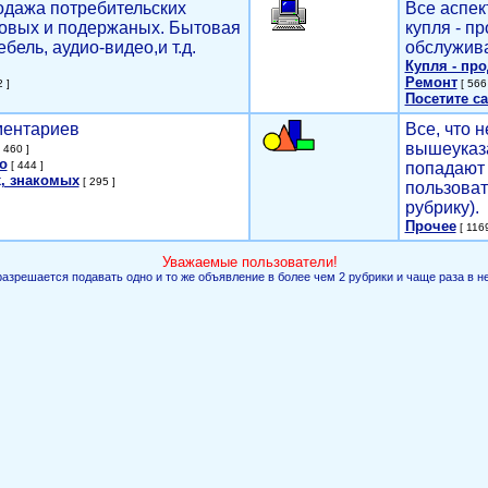
родажа потребительских
Все аспек
новых и подержаных. Бытовая
купля - п
ебель, аудио-видео,и т.д.
обслужива
Купля - пр
Ремонт
 ]
[ 566 
Посетите са
мментариев
Все, что н
вышеуказ
 460 ]
о
[ 444 ]
попадают 
, знакомых
[ 295 ]
пользоват
рубрику).
Прочее
[ 1169
Уважаемые пользователи!
разрешается подавать одно и то же объявление в более чем 2 рубрики и чаще раза в н