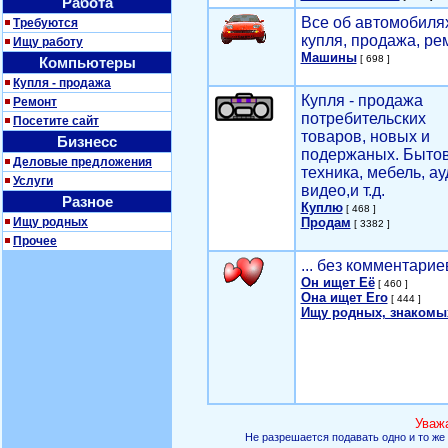
Работа
Все об автомобилях
Требуются
купля, продажа, ре
Ищу работу
Машины
[ 698 ]
Компьютеры
Купля - продажа
Купля - продажа
Ремонт
потребительских
Посетите сайт
товаров, новых и
Бизнесс
подержаных. Быто
Деловые предложения
техника, мебель, ау
Услуги
видео,и т.д.
Разное
Куплю
[ 468 ]
Ищу родных
Продам
[ 3382 ]
Прочее
... без комментарие
Он ищет Её
[ 460 ]
Она ищет Его
[ 444 ]
Ищу родных, знакомы
Уваж
Не разрешается подавать одно и то же