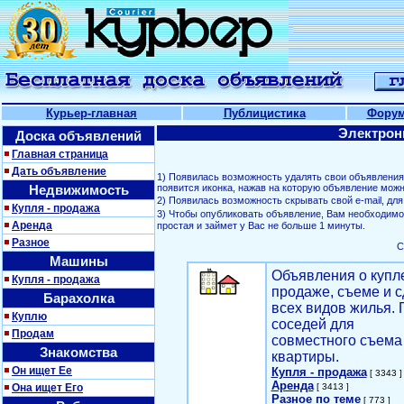
Курьер-главная
Публицистика
Фору
Электрон
Доска объявлений
Главная страница
Дать объявление
1) Появилась возможность удалять свои объявлени
Недвижимость
появится иконка, нажав на которую объявление можн
2) Появилась возможность скрывать свой е-mail, д
Купля - продажа
3) Чтобы опубликовать объявление, Вам необходим
Аренда
простая и займет у Вас не больше 1 минуты.
Разное
С
Машины
Объявления о купл
Купля - продажа
продаже, съеме и с
Барахолка
всех видов жилья. 
Куплю
соседей для
Продам
совместного съема
Знакомства
квартиры.
Он ищет Ее
Купля - продажа
[ 3343 ]
Аренда
Она ищет Его
[ 3413 ]
Разное по теме
[ 773 ]