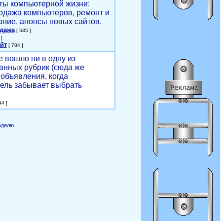
ты компьютерной жизни:
родажа компьютеров, ремонт и
ние, анонсы новых сайтов.
одажа
[ 585 ]
]
йт
[ 784 ]
е вошло ни в одну из
анных рубрик (сюда же
объявления, когда
ель забывает выбрать
4 ]
еделю.