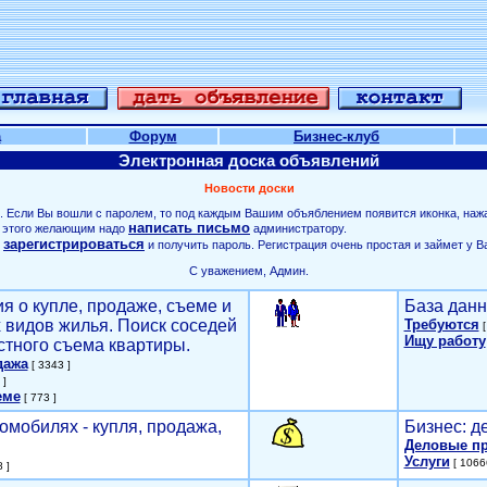
а
Форум
Бизнес-клуб
Электронная доска объявлений
Новости доски
. Если Вы вошли с паролем, то под каждым Вашим объяблением появится иконка, наж
написать письмо
ля этого желающим надо
администратору.
зарегистрироваться
о
и получить пароль. Регистрация очень простая и займет у В
С уважением, Админ.
я о купле, продаже, съеме и
База данн
х видов жилья. Поиск соседей
Требуются
[
Ищу работу
стного съема квартиры.
дажа
[ 3343 ]
 ]
еме
[ 773 ]
омобилях - купля, продажа,
Бизнес: д
Деловые п
Услуги
[ 1066
 ]