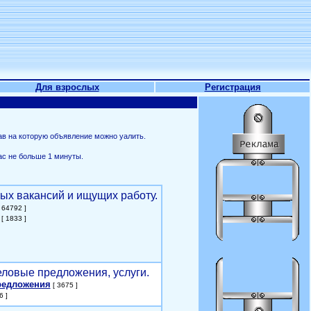
Для взрослых
Регистрация
ав на которую объявление можно уалить.
ас не больше 1 минуты.
ых вакансий и ищущих работу.
 64792 ]
[ 1833 ]
еловые предложения, услуги.
редложения
[ 3675 ]
6 ]