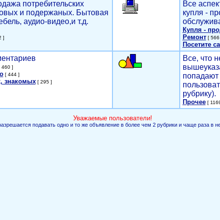
родажа потребительских
Все аспек
новых и подержаных. Бытовая
купля - п
ебель, аудио-видео,и т.д.
обслужива
Купля - пр
Ремонт
 ]
[ 566 
Посетите са
мментариев
Все, что н
вышеуказ
 460 ]
о
[ 444 ]
попадают 
, знакомых
[ 295 ]
пользоват
рубрику).
Прочее
[ 1169
Уважаемые пользователи!
разрешается подавать одно и то же объявление в более чем 2 рубрики и чаще раза в н