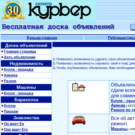
Курьер-главная
Публицистик
Доска объявлений
Главная страница
Дать объявление
1) Появилась возможность удалять свои объявления
Недвижимость
2) Появилась возможность скрывать свой е-mail, д
3) Чтобы опубликовать объявление, Вам необходим
Купля - продажа
Аренда
Разное
Объявлени
Машины
сдаче все
Купля - продажа
для совме
Барахолка
Купля - про
Аренда
Куплю
[ 3413
Разное по т
Продам
Знакомства
Все об авт
ремонт.
Он ищет Ее
Машины
Она ищет Его
[ 698