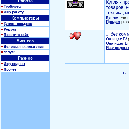
Работа
Купля - п
Требуются
товаров, 
Ищу работу
техника, м
Куплю
Компьютеры
[ 468 ]
Продам
[ 3382
Купля - продажа
Ремонт
... без ко
Посетите сайт
Он ищет Её
[
Бизнесс
Она ищет Ег
Деловые предложения
Ищу родных
Услуги
Разное
Ищу родных
Прочее
Не 