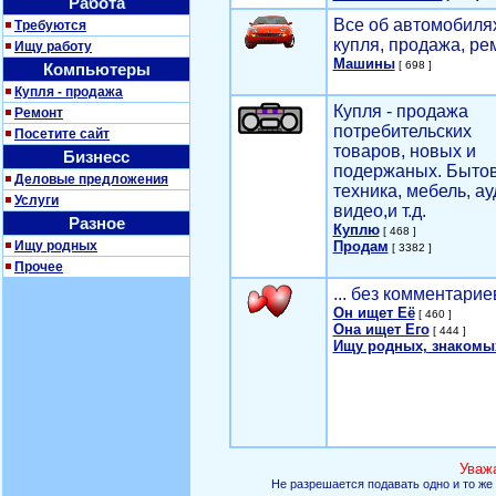
Работа
Все об автомобилях
Требуются
купля, продажа, ре
Ищу работу
Машины
[ 698 ]
Компьютеры
Купля - продажа
Купля - продажа
Ремонт
потребительских
Посетите сайт
товаров, новых и
Бизнесс
подержаных. Быто
Деловые предложения
техника, мебель, ау
Услуги
видео,и т.д.
Разное
Куплю
[ 468 ]
Ищу родных
Продам
[ 3382 ]
Прочее
... без комментарие
Он ищет Её
[ 460 ]
Она ищет Его
[ 444 ]
Ищу родных, знакомы
Уваж
Не разрешается подавать одно и то же