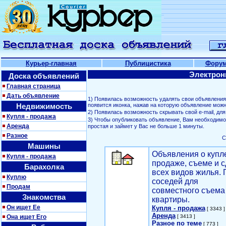
Курьер-главная
Публицистика
Фору
Электрон
Доска объявлений
Главная страница
Дать объявление
1) Появилась возможность удалять свои объявлени
Недвижимость
появится иконка, нажав на которую объявление можн
2) Появилась возможность скрывать свой е-mail, д
Купля - продажа
3) Чтобы опубликовать объявление, Вам необходим
Аренда
простая и займет у Вас не больше 1 минуты.
Разное
С
Машины
Объявления о купл
Купля - продажа
продаже, съеме и с
Барахолка
всех видов жилья. 
Куплю
соседей для
Продам
совместного съема
Знакомства
квартиры.
Он ищет Ее
Купля - продажа
[ 3343 ]
Аренда
Она ищет Его
[ 3413 ]
Разное по теме
[ 773 ]