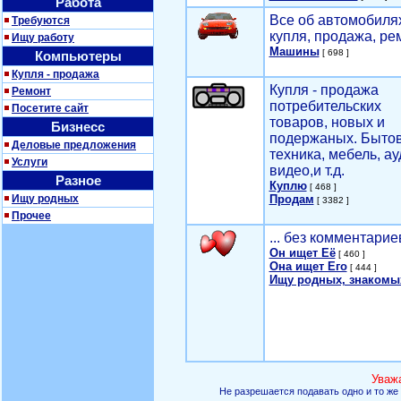
Работа
Все об автомобилях
Требуются
купля, продажа, ре
Ищу работу
Машины
[ 698 ]
Компьютеры
Купля - продажа
Купля - продажа
Ремонт
потребительских
Посетите сайт
товаров, новых и
Бизнесс
подержаных. Быто
Деловые предложения
техника, мебель, ау
Услуги
видео,и т.д.
Разное
Куплю
[ 468 ]
Ищу родных
Продам
[ 3382 ]
Прочее
... без комментарие
Он ищет Её
[ 460 ]
Она ищет Его
[ 444 ]
Ищу родных, знакомы
Уваж
Не разрешается подавать одно и то же