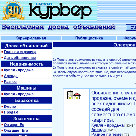
Курьер-главная
Публицистика
Фору
Электрон
Доска объявлений
Главная страница
Дать объявление
1) Появилась возможность удалять свои объявлени
Недвижимость
появится иконка, нажав на которую объявление можн
2) Появилась возможность скрывать свой е-mail, д
Купля - продажа
3) Чтобы опубликовать объявление, Вам необходим
Аренда
простая и займет у Вас не больше 1 минуты.
Разное
С
Машины
Объявления о купл
Купля - продажа
продаже, съеме и с
Барахолка
всех видов жилья. 
Куплю
соседей для
Продам
совместного съема
Знакомства
квартиры.
Он ищет Ее
Купля - продажа
[ 3343 ]
Аренда
Она ищет Его
[ 3413 ]
Разное по теме
[ 773 ]